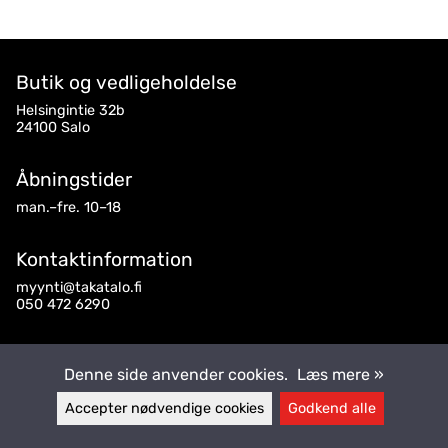
Butik og vedligeholdelse
Helsingintie 32b
24100 Salo
Åbningstider
man.–fre. 10–18
Kontaktinformation
myynti@takatalo.fi
050 472 6290
Følg os
Denne side anvender cookies.
Læs mere »
Accepter nødvendige cookies
Godkend alle