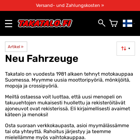
Versand- und Zahlungskosten »
Artikel
‪»
▼
Neu Fahrzeuge
Takatalo on vuodesta 1981 alkaen tehnyt motokauppaa
Suomessa. Myymme uusia moottoripyöriä, mönkijöitä,
mopoja ja crossipyöriä.
Meiltä ostaessa voit luottaa, että uusi menopeli on
takuuehtojen mukaisesti huollettu ja rekisteröitävät
ajoneuvot ovat rekisterissä. Eli kirjaimellisesti avaimet
käteen ja menoksi!
Osta suoraan verkkokaupasta, asioi myymälässämme
tai ota yhteyttä. Rahoitus järjestyy ja teemme
mielellämme myös vaihtokauppaa.