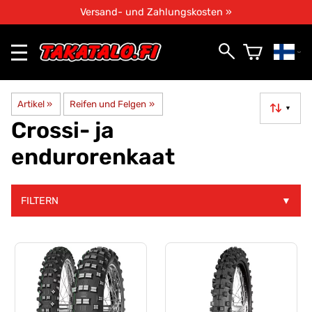
Versand- und Zahlungskosten »
Artikel
‪»
Reifen und Felgen
‪»
▼
Crossi- ja
endurorenkaat
FILTERN
▼