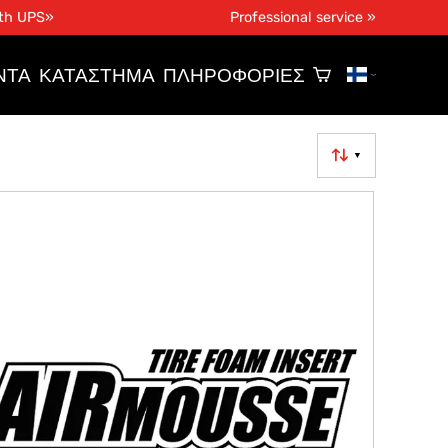
ith UPS»
Professional service »
ΝΤΑ
ΚΑΤΆΣΤΗΜΑ
ΠΛΗΡΟΦΟΡΊΕΣ
▼