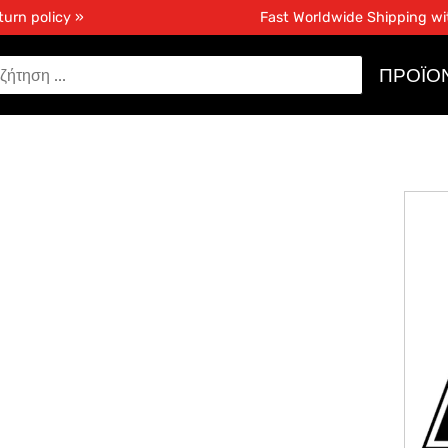
turn policy »
Fast Worldwide Shipping w
ΠΡΟΪΌ