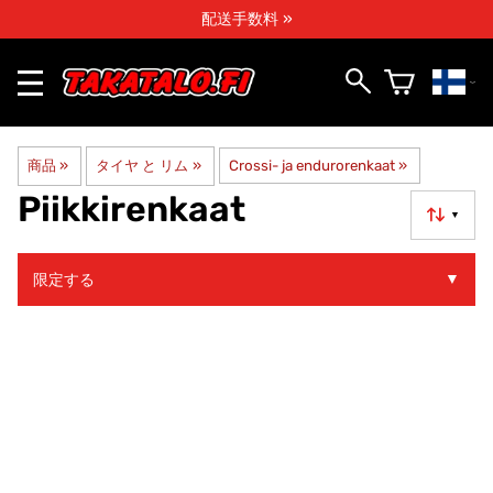
配送手数料 »
商品
‪»
タイヤ と リム
‪»
Crossi- ja endurorenkaat
‪»
Piikkirenkaat
▼
▼
限定する