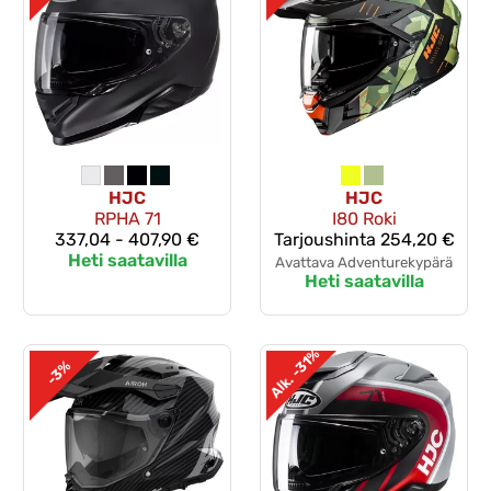
HJC
HJC
RPHA 71
I80 Roki
337,04 - 407,90 €
Tarjoushinta
254,20 €
Heti saatavilla
Avattava Adventurekypärä
Heti saatavilla
Alk. -31%
-3%