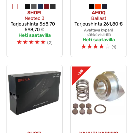
SHOEI
AMOQ
Neotec 3
Ballast
Tarjoushinta
568,70 -
Tarjoushinta
261,80 €
598,70 €
Avattava kypärä
Heti saatavilla
sähkövisiirillä
Heti saatavilla
☆
☆
☆
☆
☆
(2)
☆
☆
☆
☆
☆
(1)
-6%