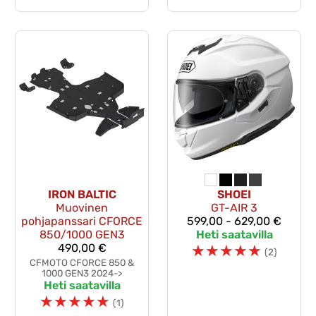
IRON BALTIC
SHOEI
Muovinen
GT-AIR 3
pohjapanssari CFORCE
599,00 - 629,00 €
850/1000 GEN3
Heti saatavilla
490,00 €
☆
☆
☆
☆
☆
(2)
CFMOTO CFORCE 850 &
1000 GEN3 2024->
Heti saatavilla
☆
☆
☆
☆
☆
(1)