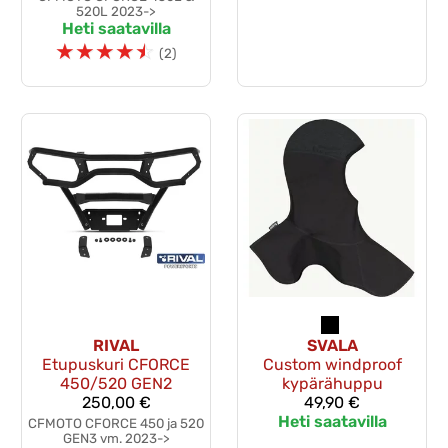
520L 2023->
Heti saatavilla
☆
☆
☆
☆
☆
(2)
RIVAL
SVALA
Etupuskuri CFORCE
Custom windproof
450/520 GEN2
kypärähuppu
250,00 €
49,90 €
Heti saatavilla
CFMOTO CFORCE 450 ja 520
GEN3 vm. 2023->