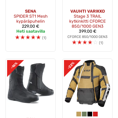
SENA
VAUHTI VARIKKO
SPIDER ST1 Mesh
Stage 3 TRAIL
kypäräpuhelin
kytkinkitti CFORCE
229,00 €
850/1000 GEN3
Heti saatavilla
399,00 €
☆
☆
☆
☆
☆
CFORCE 850/1000 GEN3
(1)
☆
☆
☆
☆
☆
(1)
-22%
-16%