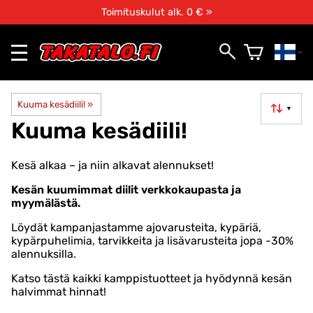
Toimituskulut alk. 0 € »
Kuuma kesädiili!
‪»
▼
Kuuma kesädiili!
Kesä alkaa – ja niin alkavat alennukset!
Kesän kuumimmat diilit verkkokaupasta ja
myymälästä.
Löydät kampanjastamme ajovarusteita, kypäriä,
kypärpuhelimia, tarvikkeita ja lisävarusteita jopa -30%
alennuksilla.
Katso tästä kaikki kamppistuotteet ja hyödynnä kesän
halvimmat hinnat!