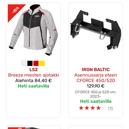
-15%
LS2
IRON BALTIC
Breeze miesten ajotakki
Asennussarja eteen
Alehinta
84,40 €
CFORCE 450/520
Heti saatavilla
129,90 €
CFORCE 450 ja 520 vm.
2023-
Heti saatavilla
☆
☆
☆
☆
☆
(1)