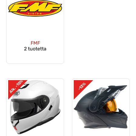
FMF
2 tuotetta
Alk. -15%
-13%