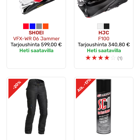
SHOEI
HJC
VFX-WR 06 Jammer
F100
Tarjoushinta
599,00 €
Tarjoushinta
340,80 €
Heti saatavilla
Heti saatavilla
☆
☆
☆
☆
☆
(1)
Alk. -17%
-20%