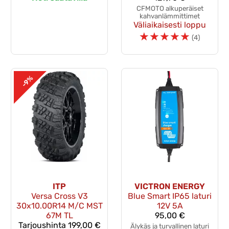
CFMOTO alkuperäiset
kahvanlämmittimet
Väliaikaisesti loppu
☆
☆
☆
☆
☆
(4)
-9%
ITP
VICTRON ENERGY
Versa Cross V3
Blue Smart IP65 laturi
30x10.00R14 M/C MST
12V 5A
67M TL
95,00 €
Tarjoushinta
199,00 €
Älykäs ja turvallinen laturi