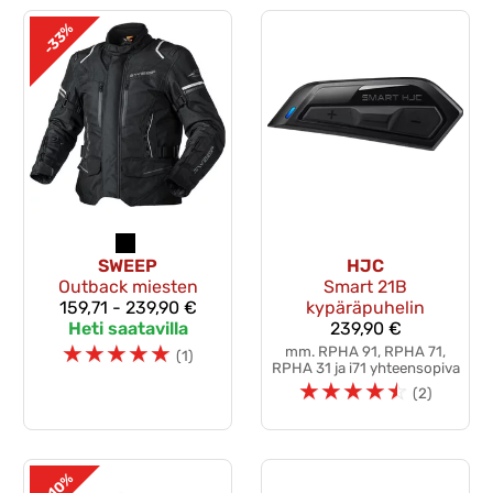
-33%
SWEEP
HJC
Outback miesten
Smart 21B
159,71 - 239,90 €
kypäräpuhelin
Heti saatavilla
239,90 €
☆
☆
☆
☆
☆
mm. RPHA 91, RPHA 71,
(1)
RPHA 31 ja i71 yhteensopiva
☆
☆
☆
☆
☆
(2)
-10%