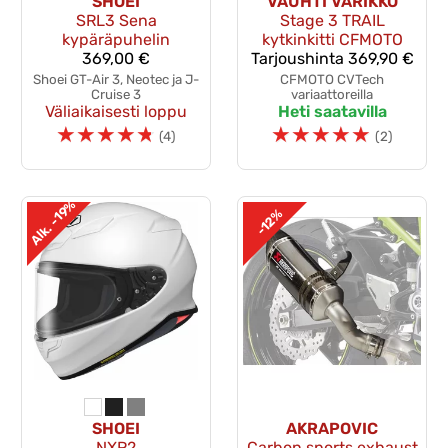
SHOEI
VAUHTI VARIKKO
SRL3 Sena
Stage 3 TRAIL
kypäräpuhelin
kytkinkitti CFMOTO
369,00 €
Tarjoushinta
369,90 €
Shoei GT-Air 3, Neotec ja J-
CFMOTO CVTech
Cruise 3
variaattoreilla
Väliaikaisesti loppu
Heti saatavilla
☆
☆
☆
☆
☆
☆
☆
☆
☆
☆
(4)
(2)
Alk. -19%
-12%
SHOEI
AKRAPOVIC
NXR2
Carbon sports exhaust