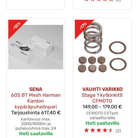
-12%
-17%
SENA
VAUHTI VARIKKO
60S BT Mesh Harman
Stage 1 kytkinkitti
Kardon
CFMOTO
kypäräpuhelinpari
149,00 - 179,00 €
Tarjoushinta
617,40 €
CFMOTO CVTech
variaattoreilla
kantavuus max.
Heti saatavilla
2000/8000m ja
puheluryhmä max. 24
☆
☆
☆
☆
☆
(2)
Heti saatavilla