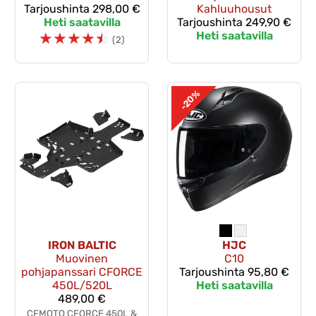
Tarjoushinta
298,00 €
Kahluuhousut
Heti saatavilla
Tarjoushinta
249,90 €
☆
☆
☆
☆
☆
Heti saatavilla
(2)
-20%
IRON BALTIC
HJC
Muovinen
C10
pohjapanssari CFORCE
Tarjoushinta
95,80 €
450L/520L
Heti saatavilla
489,00 €
CFMOTO CFORCE 450L &