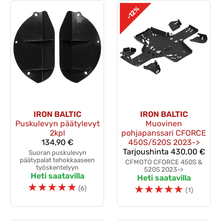
-12%
IRON BALTIC
IRON BALTIC
Puskulevyn päätylevyt
Muovinen
2kpl
pohjapanssari CFORCE
134,90 €
450S/520S 2023->
Tarjoushinta
430,00 €
Suoran puskulevyn
päätypalat tehokkaaseen
CFMOTO CFORCE 450S &
työskentelyyn
520S 2023->
Heti saatavilla
Heti saatavilla
☆
☆
☆
☆
☆
☆
☆
☆
☆
☆
(6)
(1)