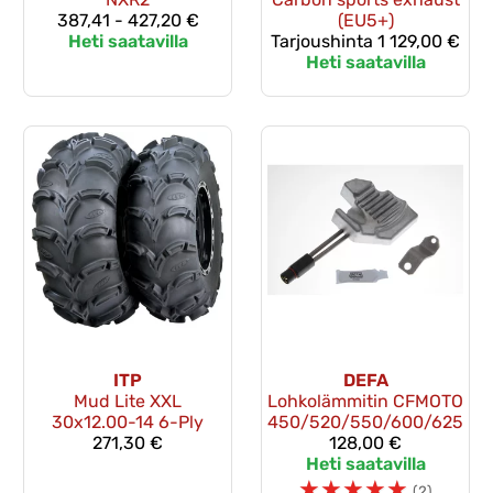
387,41 - 427,20 €
(EU5+)
Heti saatavilla
Tarjoushinta
1 129,00 €
Heti saatavilla
ITP
DEFA
Mud Lite XXL
Lohkolämmitin CFMOTO
30x12.00-14 6-Ply
450/520/550/600/625
271,30 €
128,00 €
Heti saatavilla
☆
☆
☆
☆
☆
(2)