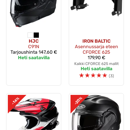
HJC
IRON BALTIC
C91N
Asennussarja eteen
Tarjoushinta
147,60 €
CFORCE 625
Heti saatavilla
179,90 €
Kaikki CFORCE 625 mallit
Heti saatavilla
☆
☆
☆
☆
☆
(3)
-20%
-14%