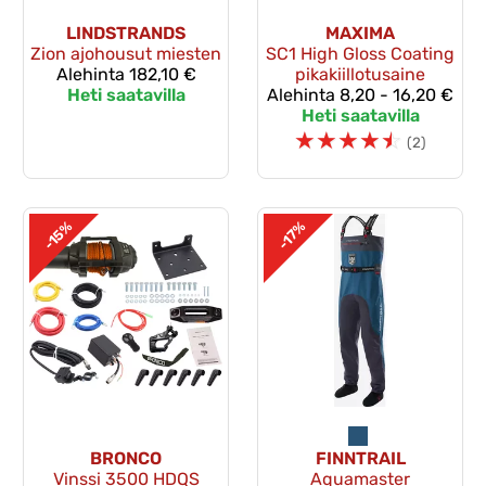
LINDSTRANDS
MAXIMA
Zion ajohousut miesten
SC1 High Gloss Coating
Alehinta
182,10 €
pikakiillotusaine
Heti saatavilla
Alehinta
8,20 - 16,20 €
Heti saatavilla
☆
☆
☆
☆
☆
(2)
-15%
-17%
BRONCO
FINNTRAIL
Vinssi 3500 HDQS
Aquamaster