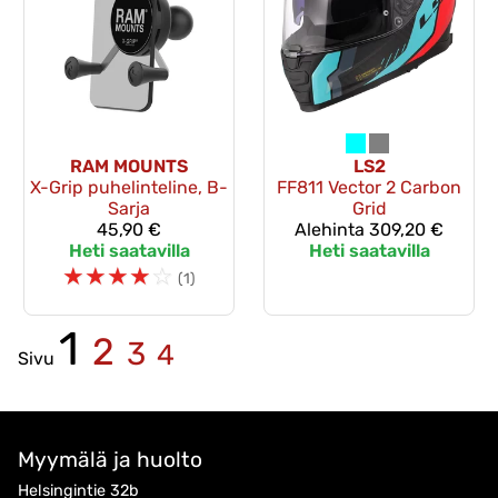
RAM MOUNTS
LS2
X-Grip puhelinteline, B-
FF811 Vector 2 Carbon
Sarja
Grid
45,90 €
Alehinta
309,20 €
Heti saatavilla
Heti saatavilla
☆
☆
☆
☆
☆
(1)
1
2
3
4
Sivu
Myymälä ja huolto
Helsingintie 32b