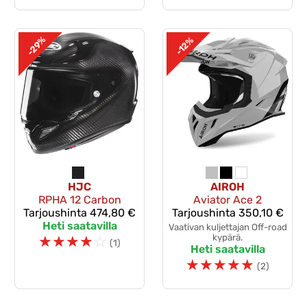
-29%
-12%
HJC
AIROH
RPHA 12 Carbon
Aviator Ace 2
Tarjoushinta
474,80 €
Tarjoushinta
350,10 €
Heti saatavilla
Vaativan kuljettajan Off-road
☆
☆
☆
☆
☆
kypärä.
(1)
Heti saatavilla
☆
☆
☆
☆
☆
(2)