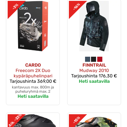
-16%
-3%
CARDO
FINNTRAIL
Freecom 2X Duo
Mudway 2010
kypäräpuhelinpari
Tarjoushinta
176,30 €
Tarjoushinta
369,00 €
Heti saatavilla
kantavuus max. 800m ja
puheluryhmä max. 2
Heti saatavilla
Alk. -33%
-15%