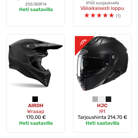
IP65 suojauksella
255/80R14
Väliaikaisesti loppu
Heti saatavilla
☆
☆
☆
☆
☆
(1)
-17%
AIROH
HJC
Wraaap
I91
170,00 €
Tarjoushinta
214,70 €
Heti saatavilla
Heti saatavilla