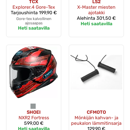
TCX
LS2
Explorer.4 Gore-Tex
X-Master miesten
Tarjoushinta
199,90 €
ajotakki
Alehinta
301,50 €
Gore-tex kalvollinen
ajosaapas
Heti saatavilla
Heti saatavilla
SHOEI
CFMOTO
NXR2 Fortress
Mönkijän kahvan- ja
599,00 €
peukalon lämmitinsarja
Heti saatavilla
129,90 €