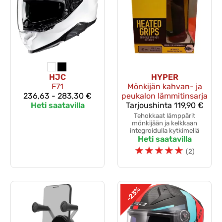
HJC
HYPER
F71
Mönkijän kahvan- ja
236,63 - 283,30 €
peukalon lämmitinsarja
Heti saatavilla
Tarjoushinta
119,90 €
Tehokkaat lämppärit
mönkijään ja kelkkaan
integroidulla kytkimellä
Heti saatavilla
☆
☆
☆
☆
☆
(2)
-23%