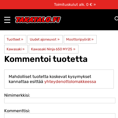
Toimituskulut alk. 0 € »
Tuotteet
‪»
Uudet ajoneuvot
‪»
Moottoripyörät
‪»
Kawasaki
‪»
Kawasaki Ninja 650 MY25
‪»
Kommentoi tuotetta
Mahdolliset tuotetta koskevat kysymykset
kannattaa esittää
yhteydenottolomakkeessa
Nimimerkkisi:
Kommenttisi: