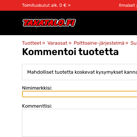
Toimituskulut alk. 0 € »
Ilmaiset
Tuotteet
‪»
Varaosat
‪»
Polttoaine-järjestelmä
‪»
Su
Kommentoi tuotetta
Mahdolliset tuotetta koskevat kysymykset kanna
Nimimerkkisi:
Kommenttisi: