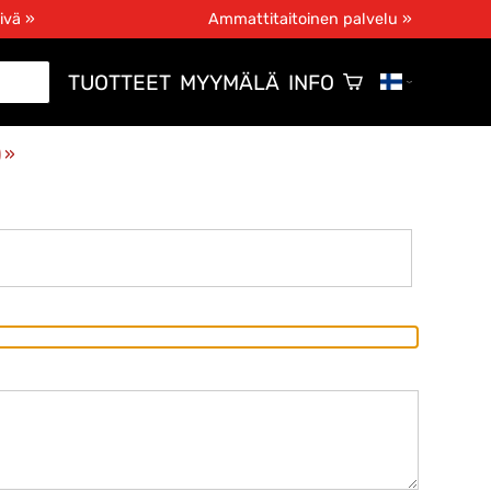
ivä »
Ammattitaitoinen palvelu »
TUOTTEET
MYYMÄLÄ
INFO
)
‪»