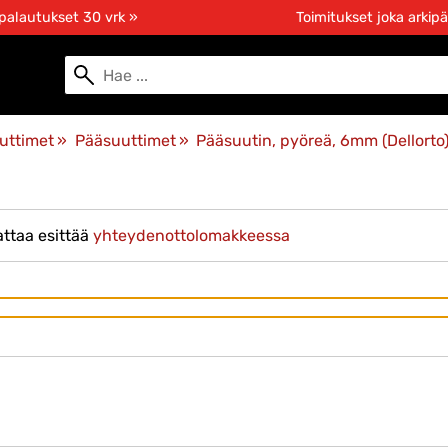
 palautukset 30 vrk »
Toimitukset joka arkipä
uttimet
‪»
Pääsuuttimet
‪»
Pääsuutin, pyöreä, 6mm (Dellorto
ttaa esittää
yhteydenottolomakkeessa