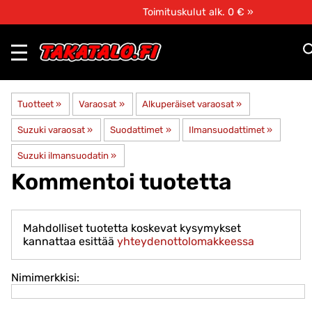
Toimituskulut alk. 0 € »
Tuotteet
‪»
Varaosat
‪»
Alkuperäiset varaosat
‪»
Suzuki varaosat
‪»
Suodattimet
‪»
Ilmansuodattimet
‪»
Suzuki ilmansuodatin
‪»
Kommentoi tuotetta
Mahdolliset tuotetta koskevat kysymykset
kannattaa esittää
yhteydenottolomakkeessa
Nimimerkkisi: