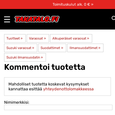
Toimituskulut alk. 0 € »
Tuotteet
‪»
Varaosat
‪»
Alkuperäiset varaosat
‪»
Suzuki varaosat
‪»
Suodattimet
‪»
Ilmansuodattimet
‪»
Suzuki ilmansuodatin
‪»
Kommentoi tuotetta
Mahdolliset tuotetta koskevat kysymykset
kannattaa esittää
yhteydenottolomakkeessa
Nimimerkkisi: