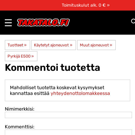
Toimituskulut alk. 0 € »
Tuotteet
‪»
Käytetyt ajoneuvot
‪»
Muut ajoneuvot
‪»
Pyrkijä E500
‪»
Kommentoi tuotetta
Mahdolliset tuotetta koskevat kysymykset
kannattaa esittää
yhteydenottolomakkeessa
Nimimerkkisi:
Kommenttisi: