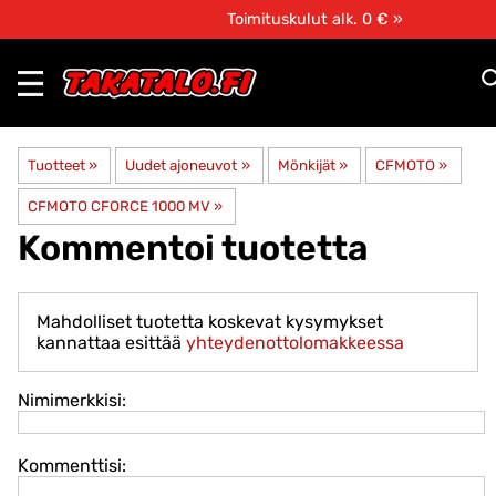
Toimituskulut alk. 0 € »
Tuotteet
‪»
Uudet ajoneuvot
‪»
Mönkijät
‪»
CFMOTO
‪»
CFMOTO CFORCE 1000 MV
‪»
Kommentoi tuotetta
Mahdolliset tuotetta koskevat kysymykset
kannattaa esittää
yhteydenottolomakkeessa
Nimimerkkisi:
Kommenttisi: