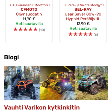
‪»
CFMOTO varaosat
Tuotteet
‪»
Moottori
‪»
Öljyt ja kemikaalit
‪»
‪»
Perä- ja Vaihteistoöljyt
‪»
CFMOTO
BEL-RAY
Öljynsuodatin
Gear Saver 80W-90
11,90 €
Hypoid Peräöljy 1L
Heti saatavilla
12,90 €
☆
☆
☆
☆
☆
Heti saatavilla
(10)
☆
☆
☆
☆
☆
(6)
Blogi
Vauhti Varikon kytkinkitin