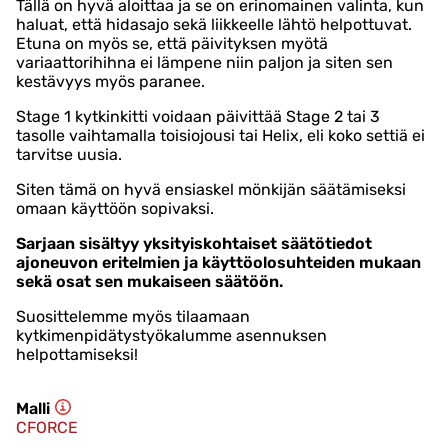
Tällä on hyvä aloittaa ja se on erinomainen valinta, kun
haluat, että hidasajo sekä liikkeelle lähtö helpottuvat.
Etuna on myös se, että päivityksen myötä
variaattorihihna ei lämpene niin paljon ja siten sen
kestävyys myös paranee.
Stage 1 kytkinkitti voidaan päivittää Stage 2 tai 3
tasolle vaihtamalla toisiojousi tai Helix, eli koko settiä ei
tarvitse uusia.
Siten tämä on hyvä ensiaskel mönkijän säätämiseksi
omaan käyttöön sopivaksi.
Sarjaan sisältyy yksityiskohtaiset säätötiedot
ajoneuvon eritelmien ja käyttöolosuhteiden mukaan
sekä osat sen mukaiseen säätöön.
Suosittelemme myös tilaamaan
kytkimenpidätystyökalumme asennuksen
helpottamiseksi!
Malli
CFORCE