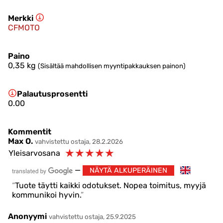
Merkki
CFMOTO
Paino
0,35
kg
(Sisältää mahdollisen myyntipakkauksen painon)
Palautusprosentti
0.00
Kommentit
Max O.
vahvistettu ostaja, 28.2.2026
☆
☆
☆
☆
☆
Yleisarvosana
—
NÄYTÄ ALKUPERÄINEN
Tuote täytti kaikki odotukset. Nopea toimitus, myyjä
kommunikoi hyvin.
Anonyymi
vahvistettu ostaja, 25.9.2025