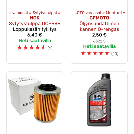
t
»
‪»
Varaosat
Sähkövaraosat
‪»
Alkuperäiset varaosat
‪»
Sytytystulpat
‪»
‪»
CFMOTO varaosat
‪»
Moottori
‪»
NGK
CFMOTO
Sytytystulppa DCPR8E
Öljynsuodattimen
Loppukesän tykitys
kannen O-rengas
6,40 €
2,50 €
Heti saatavilla
63x2.5
☆
☆
☆
☆
☆
Heti saatavilla
(6)
☆
☆
☆
☆
☆
(10)