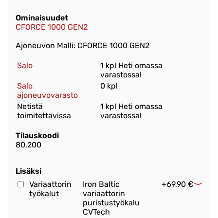
Ominaisuudet
CFORCE 1000 GEN2
Ajoneuvon Malli: CFORCE 1000 GEN2
Salo
1 kpl Heti omassa
varastossa!
Salo
0 kpl
ajoneuvovarasto
Netistä
1 kpl Heti omassa
toimitettavissa
varastossa!
Tilauskoodi
80.200
Lisäksi
Variaattorin
Iron Baltic
+69,90 €
työkalut
variaattorin
puristustyökalu
CVTech