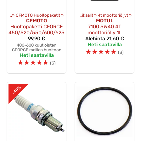
aketit
‪»
CFMOTO Huoltopaketit
Tuotteet
‪»
‪»
Öljyt ja kemikaalit
‪»
4t moottoriöljyt
‪»
CFMOTO
MOTUL
Huoltopaketti CFORCE
7100 5W40 4T
450/520/550/600/625
moottoriöljy 1L
99,90 €
Alehinta
21,60 €
Heti saatavilla
400-600 kuutioisten
CFORCE mallien huoltoon
☆
☆
☆
☆
☆
(3)
Heti saatavilla
☆
☆
☆
☆
☆
(3)
-18%