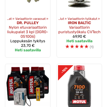
otteet
Variaattorin osat
‪»
Työkalut ja tarvikkeet
‪»
Variaattorin varaosat
‪»
‪»
Käsityökalut
‪»
Variaattorin työkalut
‪»
DR. PULLEY
IRON BALTIC
Nylon etuvariaattorin
Variaattorin
liukupalat 3 kpl (0GR0-
puristustyökalu CVTech
051006)
69,90 €
Loppukesän tykitys
Heti saatavilla
23,70 €
☆
☆
☆
☆
☆
(1)
Heti saatavilla
-10%