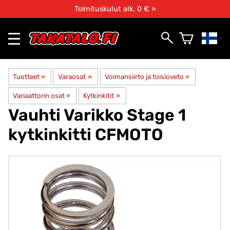
Toimituskulut alk. 0 € »
Tuotteet
‪»
Varaosat
‪»
Voimansiirto ja toisioveto
‪»
Variaattorin osat
‪»
Kytkinkitit
‪»
Vauhti Varikko
Stage 1
kytkinkitti CFMOTO