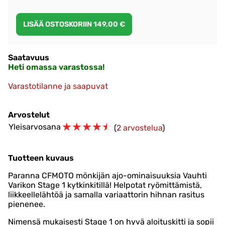
Saatavuus
Heti omassa varastossa!
Varastotilanne ja saapuvat
Arvostelut
☆
☆
☆
☆
☆
Yleisarvosana
(
2 arvostelua
)
Tuotteen kuvaus
Paranna CFMOTO mönkijän ajo-ominaisuuksia Vauhti
Varikon Stage 1 kytkinkitillä! Helpotat ryömittämistä,
liikkeellelähtöä ja samalla variaattorin hihnan rasitus
pienenee.
Nimensä mukaisesti Stage 1 on hyvä aloituskitti ja sopii