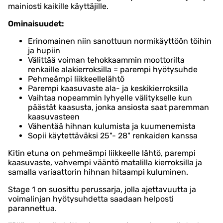
mainiosti kaikille käyttäjille.
Ominaisuudet:
Erinomainen niin sanottuun normikäyttöön töihin
ja hupiin
Välittää voiman tehokkaammin moottorilta
renkaille alakierroksilla = parempi hyötysuhde
Pehmeämpi liikkeellelähtö
Parempi kaasuvaste ala- ja keskikierroksilla
Vaihtaa nopeammin lyhyelle välitykselle kun
päästät kaasusta, jonka ansiosta saat paremman
kaasuvasteen
Vähentää hihnan kulumista ja kuumenemista
Sopii käytettäväksi 25"- 28" renkaiden kanssa
Kitin etuna on pehmeämpi liikkeelle lähtö, parempi
kaasuvaste, vahvempi vääntö matalilla kierroksilla ja
samalla variaattorin hihnan hitaampi kuluminen.
Stage 1 on suosittu perussarja, jolla ajettavuutta ja
voimalinjan hyötysuhdetta saadaan helposti
parannettua.