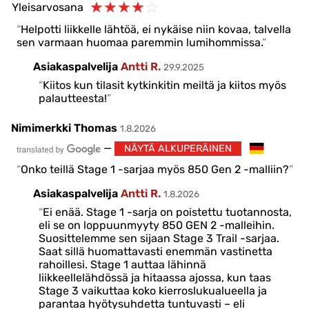
☆
☆
☆
☆
☆
Yleisarvosana
Helpotti liikkelle lähtöä, ei nykäise niin kovaa, talvella
sen varmaan huomaa paremmin lumihommissa.
Asiakaspalvelija
Antti R.
29.9.2025
Kiitos kun tilasit kytkinkitin meiltä ja kiitos myös
palautteesta!
Nimimerkki Thomas
1.8.2026
—
NÄYTÄ ALKUPERÄINEN
Onko teillä Stage 1 -sarjaa myös 850 Gen 2 -malliin?
Asiakaspalvelija
Antti R.
1.8.2026
Ei enää. Stage 1 -sarja on poistettu tuotannosta,
eli se on loppuunmyyty 850 GEN 2 -malleihin.
Suosittelemme sen sijaan Stage 3 Trail -sarjaa.
Saat sillä huomattavasti enemmän vastinetta
rahoillesi. Stage 1 auttaa lähinnä
liikkeellelähdössä ja hitaassa ajossa, kun taas
Stage 3 vaikuttaa koko kierroslukualueella ja
parantaa hyötysuhdetta tuntuvasti – eli