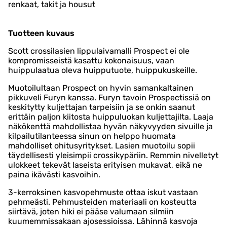
renkaat, takit ja housut
Tuotteen kuvaus
Scott crossilasien lippulaivamalli Prospect ei ole
kompromisseistä kasattu kokonaisuus, vaan
huippulaatua oleva huipputuote, huippukuskeille.
Muotoilultaan Prospect on hyvin samankaltainen
pikkuveli Furyn kanssa. Furyn tavoin Prospectissiä on
keskitytty kuljettajan tarpeisiin ja se onkin saanut
erittäin paljon kiitosta huippuluokan kuljettajilta. Laaja
näkökenttä mahdollistaa hyvän näkyvyyden sivuille ja
kilpailutilanteessa sinun on helppo huomata
mahdolliset ohitusyritykset. Lasien muotoilu sopii
täydellisesti yleisimpii crossikypäriin. Remmin nivelletyt
ulokkeet tekevät laseista erityisen mukavat, eikä ne
paina ikävästi kasvoihin.
3-kerroksinen kasvopehmuste ottaa iskut vastaan
pehmeästi. Pehmusteiden materiaali on kosteutta
siirtävä, joten hiki ei pääse valumaan silmiin
kuumemmissakaan ajosessioissa. Lähinnä kasvoja