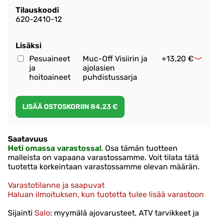
Tilauskoodi
620-2410-12
Lisäksi
Pesuaineet
Muc-Off Visiirin ja
+13,20 €
ja
ajolasien
hoitoaineet
puhdistussarja
Saatavuus
Heti omassa varastossa!
. Osa tämän tuotteen
malleista on vapaana varastossamme. Voit tilata tätä
tuotetta korkeintaan varastossamme olevan määrän.
Varastotilanne ja saapuvat
Haluan ilmoituksen, kun tuotetta tulee lisää varastoon
Sijainti
Salo
: myymälä ajovarusteet, ATV tarvikkeet ja