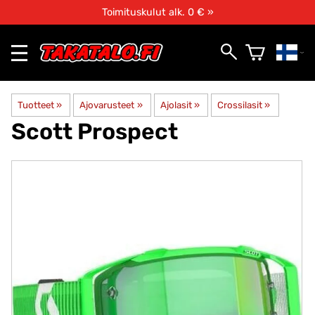
Toimituskulut alk. 0 € »
Tuotteet
‪»
Ajovarusteet
‪»
Ajolasit
‪»
Crossilasit
‪»
Scott
Prospect