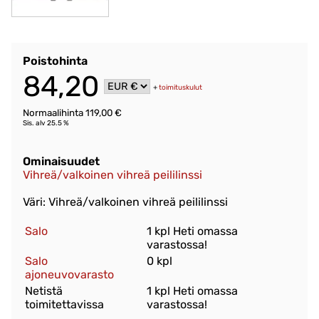
Poistohinta
84,20
+
toimituskulut
Normaalihinta 119,00 €
Sis. alv 25.5 %
Ominaisuudet
Vihreä/valkoinen vihreä peililinssi
Väri: Vihreä/valkoinen vihreä peililinssi
Salo
1 kpl Heti omassa
varastossa!
Salo
0 kpl
ajoneuvovarasto
Netistä
1 kpl Heti omassa
toimitettavissa
varastossa!