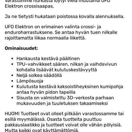
Varastomme nurkasta löytyi vielä muutama UFO
Elektron crossisaapas.
Ja ne tietysti hukataan poistossa kovalla alennuksella.
UFO Elektron on erimainen valinta crossi- ja
enduroharrastuksene. Se antaa hyvän tuen nilkalle
rajoittamatta liikaa normaalia liikettä.
Ominaisuudet:
Hankausta kestävä päällinen
TPU-vahvikkeet säären, nilkan ja vaihdevivun
kohdalla lisäävät kulutuskestävyyttä
Neljä solkea säädöllä
Lämpösuoja
Kulutusta kestävä kaksoistiheyksinen kumipohja
antaa hyvän pidon tapeilla
Sisusta on valmistettu 3D-verkosta parhaan
mukavuuden ja tuuletuksen takaamiseksi
HUOM! Tuotteet ovat olleet pitkään varastossamme tai
esillä myymälässä. Osasta tuotteita puuttuu
pakkauslaatikko ja tuotteet voivat olle vähän pölyisiä.
Mutta kaikki ovat käyttämättömiä.