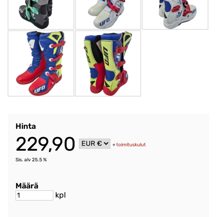
Hinta
229,90
+
toimituskulut
Sis. alv 25.5 %
Määrä
kpl