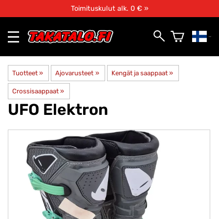
Toimituskulut alk. 0 € »
Tuotteet
‪»
Ajovarusteet
‪»
Kengät ja saappaat
‪»
Crossisaappaat
‪»
UFO
Elektron