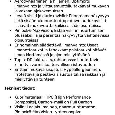
Aerodynaaminen ja hiljainen: Optimoitu
ilmanvaihto ja virtausmuotoilu takaavat mukavan
ja vakaan ajokokemuksen
Leveä visiiri ja aurinkovisiiri: Panoraamanäkyvyys
sekä sisäänrakennettu drop-down aurinkovisiiri
lisäävät mukavuutta kaikissa sääolosuhteissa
Pinlock® MaxVision: Estää visiirin huurtumisen
plussakelillä ja parantaa näkyvyyttä vaihtelevissa
olosuhteissa
Erinomainen säädettävä ilmanvaihto: Useat
ilmanottoaukot ja tehokkaat poistoaukot pitävät
ilman kiertämässä ja ajon miellyttävänä
Tupla-DD lukitus leukahihnassa: Luotettavin
kiinnitys varmistaa turvallisen istuvuuden
Erittäin mukava sisustus: Hypoallergeeninen,
irrotettava ja pestävä sisustus takaa raikkaan ja
miellyttävän tunteen
Tekniset tiedot:
Kuorimateriaali: HPC (High Performance
Composite), Carbon-malli on Full Carbon
Visiiri: Laajakulmainen, naarmuuntumaton,
Pinlock® MaxVision -yhteensopiva