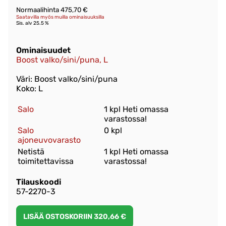
Normaalihinta 475,70 €
Saatavilla myös muilla ominaisuuksilla
Sis. alv 25.5 %
Ominaisuudet
Boost valko/sini/puna, L
Väri: Boost valko/sini/puna
Koko: L
Salo
1 kpl Heti omassa
varastossa!
Salo
0 kpl
ajoneuvovarasto
Netistä
1 kpl Heti omassa
toimitettavissa
varastossa!
Tilauskoodi
57-2270-3