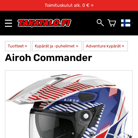
Toimituskulut alk. 0 € »
Tuotteet
‪»
Kypärät ja -puhelimet
‪»
Adventure kypärät
‪»
Airoh
Commander