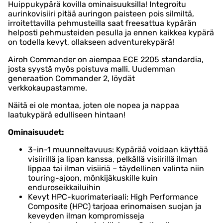
Huippukypärä kovilla ominaisuuksilla! Integroitu
aurinkovisiiri pitää auringon paisteen pois silmiltä,
irroitettavilla pehmusteilla saat freesattua kypärän
helposti pehmusteiden pesulla ja ennen kaikkea kypärä
on todella kevyt, ollakseen adventurekypärä!
Airoh Commander on aiempaa ECE 2205 standardia,
josta syystä myös poistuva malli. Uudemman
generaation Commander 2, löydät
verkkokaupastamme.
Näitä ei ole montaa, joten ole nopea ja nappaa
laatukypärä edulliseen hintaan!
Ominaisuudet:
3-in-1 muunneltavuus: Kypärää voidaan käyttää
visiirillä ja lipan kanssa, pelkällä visiirillä ilman
lippaa tai ilman visiiriä – täydellinen valinta niin
touring-ajoon, mönkijäkuskille kuin
enduroseikkailuihin
Kevyt HPC-kuorimateriaali: High Performance
Composite (HPC) tarjoaa erinomaisen suojan ja
keveyden ilman kompromisseja