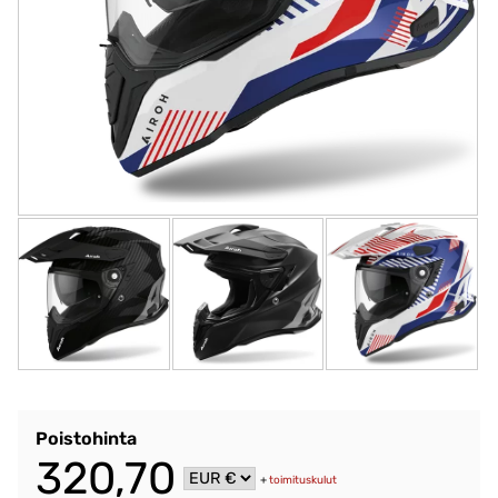
Poistohinta
320,70
+
toimituskulut