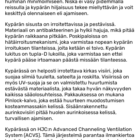
huminan minimoimiseen. Niska ei väsy pidemmällä
reissulla ja kypärän hiljaisuus tekee miellyttävän ja voit
keskittyä olennaiseen eli ajamiseen.
Kypärän sisusta on irroitettavissa ja pestävissä.
Materiaali on antibakteerinen ja hylkii hajuja, mikä pitää
kypärän raikkaana pitkään. Poskipaloissa on
hätäirroitusmekanismi, joka varmistaa nopean kypärän
irroituksen tilanteissa, joita ketään ei toivo. Kypärän
lukitus on tupla-D lukoilla, joka varmistaa sen ettei
kypärä pääse irtoamaan päästä missään tilanteessa.
Kypärässä on helposti irrotettava kirkas visiiri, joka
suojaa silmiä tuulelta, sateelta ja roskilta. Visiirissä on
myös UV-suoja ja se on valmistettu huurtumista
estävästä materiaalista, joka takaa hyvän näkyvyyden
kaikissa sääolosuhteissa. Pakkauksessa on mukana
Pinlock-kalvo, joka estää huurteen muodostumisen
kosteammassakin kelissä. Sisäänrakennettu
aurinkovisiiri pitää huolen aurinkoisessa kelissä,
turvallisen ajamisen.
Kypärässä on HJC:n Advanced Channeling Ventilation
System (ACVS). Tämä järjestelmä parantaa ilmankiertoa