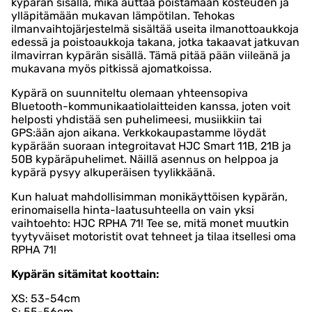
kypärän sisällä, mikä auttaa poistamaan kosteuden ja
ylläpitämään mukavan lämpötilan. Tehokas
ilmanvaihtojärjestelmä sisältää useita ilmanottoaukkoja
edessä ja poistoaukkoja takana, jotka takaavat jatkuvan
ilmavirran kypärän sisällä. Tämä pitää pään viileänä ja
mukavana myös pitkissä ajomatkoissa.
Kypärä on suunniteltu olemaan yhteensopiva
Bluetooth-kommunikaatiolaitteiden kanssa, joten voit
helposti yhdistää sen puhelimeesi, musiikkiin tai
GPS:ään ajon aikana. Verkkokaupastamme löydät
kypärään suoraan integroitavat HJC Smart 11B, 21B ja
50B kypäräpuhelimet. Näillä asennus on helppoa ja
kypärä pysyy alkuperäisen tyylikkäänä.
Kun haluat mahdollisimman monikäyttöisen kypärän,
erinomaisella hinta-laatusuhteella on vain yksi
vaihtoehto: HJC RPHA 71! Tee se, mitä monet muutkin
tyytyväiset motoristit ovat tehneet ja tilaa itsellesi oma
RPHA 71!
Kypärän sitämitat koottain:
XS: 53-54cm
S: 55-56cm