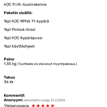
HJC P.I.M.-kuorirakenne
Paketin sisältö:
1kpl HJC RPHA 71-kypärä
1kpl Pinlock-linssi
1kpl HJC Kypäräpussi
1kpl Käyttöohjeet
Paino
1,35
kg
(Tuotteella voi olla kevyt myyntipakkaus.)
Takuu
36 kk
Kommentit
Anonyymi
vahvistettu ostaja, 21.2.2026
☆
☆
☆
☆
☆
Yleisarvosana