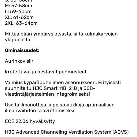
M: 57-58cm
L: 59-60cm
XL: 61-62cm
2XL: 63-64cm
Mittaa pään ympärys otsasta, siitä kulmakarvojen
yläpuolelta.
Ominaisuudet:
Aurinkovisiiri
Irrotettavat ja pestävät pehmusteet
Valmius kypäräpuhelimen asennukseen. Erityisesti
suunniteltu HJC Smart 11B, 21B ja 50B-
viestintäjärjestelmien integroimiseksi
Useita ilmanottoja ja poistoaukkoja optimaalisen
ilmanvaihdon saavuttamiseksi
ECE 22.06 hyväksytty
HJC Advanced Channeling Ventilation System (ACVS)