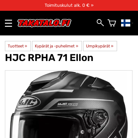
Toimituskulut alk. 0 € »
Tuotteet
‪»
Kypärät ja -puhelimet
‪»
Umpikypärät
‪»
HJC
RPHA 71 Ellon