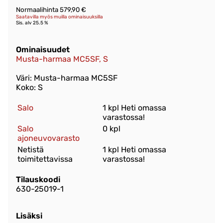
Normaalihinta 579,90 €
Saatavilla myös muilla ominaisuuksilla
Sis. alv 25.5 %
Ominaisuudet
Musta-harmaa MC5SF, S
Väri: Musta-harmaa MC5SF
Koko: S
Salo
1 kpl Heti omassa
varastossa!
Salo
0 kpl
ajoneuvovarasto
Netistä
1 kpl Heti omassa
toimitettavissa
varastossa!
Tilauskoodi
630-25019-1
Lisäksi