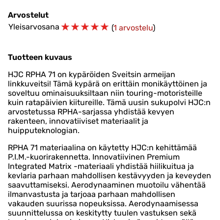
Arvostelut
☆
☆
☆
☆
☆
Yleisarvosana
(
1 arvostelu
)
Tuotteen kuvaus
HJC RPHA 71 on kypäröiden Sveitsin armeijan
linkkuveitsi! Tämä kypärä on erittäin monikäyttöinen ja
soveltuu ominaisuuksiltaan niin touring-motoristeille
kuin ratapäivien kiitureille. Tämä uusin sukupolvi HJC:n
arvostetussa RPHA-sarjassa yhdistää kevyen
rakenteen, innovatiiviset materiaalit ja
huipputeknologian.
RPHA 71 materiaalina on käytetty HJC:n kehittämää
P.I.M.-kuorirakennetta. Innovatiivinen Premium
Integrated Matrix -materiaali yhdistää hiilikuitua ja
kevlaria parhaan mahdollisen kestävyyden ja keveyden
saavuttamiseksi. Aerodynaaminen muotoilu vähentää
ilmanvastusta ja tarjoaa parhaan mahdollisen
vakauden suurissa nopeuksissa. Aerodynaamisessa
suunnittelussa on keskitytty tuulen vastuksen sekä