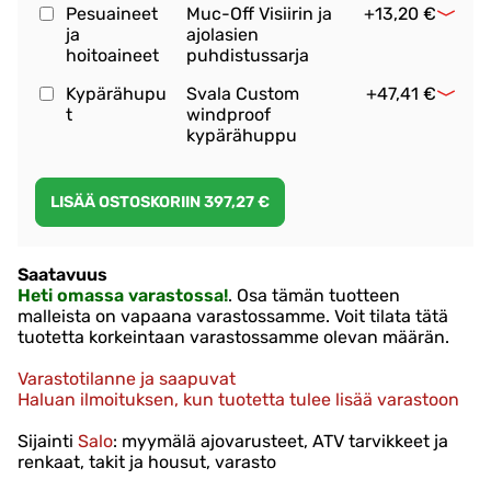
Pesuaineet
Muc-Off Visiirin ja
+13,20 €
ja
ajolasien
hoitoaineet
puhdistussarja
Kypärähupu
Svala Custom
+47,41 €
t
windproof
kypärähuppu
Saatavuus
Heti omassa varastossa!
. Osa tämän tuotteen
malleista on vapaana varastossamme. Voit tilata tätä
tuotetta korkeintaan varastossamme olevan määrän.
Varastotilanne ja saapuvat
Haluan ilmoituksen, kun tuotetta tulee lisää varastoon
Sijainti
Salo
: myymälä ajovarusteet, ATV tarvikkeet ja
renkaat, takit ja housut, varasto