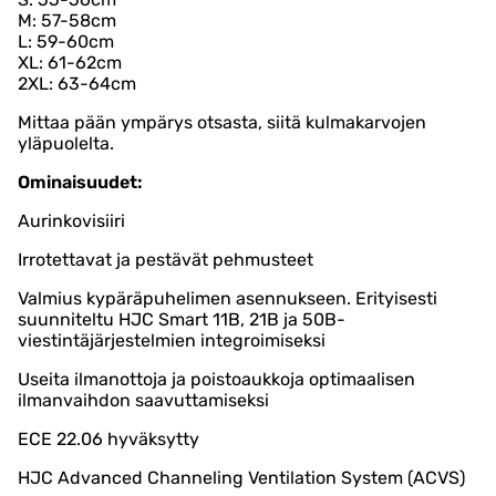
M: 57-58cm
L: 59-60cm
XL: 61-62cm
2XL: 63-64cm
Mittaa pään ympärys otsasta, siitä kulmakarvojen
yläpuolelta.
Ominaisuudet:
Aurinkovisiiri
Irrotettavat ja pestävät pehmusteet
Valmius kypäräpuhelimen asennukseen. Erityisesti
suunniteltu HJC Smart 11B, 21B ja 50B-
viestintäjärjestelmien integroimiseksi
Useita ilmanottoja ja poistoaukkoja optimaalisen
ilmanvaihdon saavuttamiseksi
ECE 22.06 hyväksytty
HJC Advanced Channeling Ventilation System (ACVS)