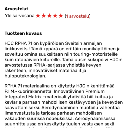
Arvostelut
☆
☆
☆
☆
☆
Yleisarvosana
(
1 arvostelu
)
Tuotteen kuvaus
HJC RPHA 71 on kypäröiden Sveitsin armeijan
linkkuveitsi! Tämä kypärä on erittäin monikäyttöinen ja
soveltuu ominaisuuksiltaan niin touring-motoristeille
kuin ratapäivien kiitureille. Tämä uusin sukupolvi HJC:n
arvostetussa RPHA-sarjassa yhdistää kevyen
rakenteen, innovatiiviset materiaalit ja
huipputeknologian.
RPHA 71 materiaalina on käytetty HJC:n kehittämää
P.I.M.-kuorirakennetta. Innovatiivinen Premium
Integrated Matrix -materiaali yhdistää hiilikuitua ja
kevlaria parhaan mahdollisen kestävyyden ja keveyden
saavuttamiseksi. Aerodynaaminen muotoilu vähentää
ilmanvastusta ja tarjoaa parhaan mahdollisen
vakauden suurissa nopeuksissa. Aerodynaamisessa
suunnittelussa on keskitytty tuulen vastuksen sekä