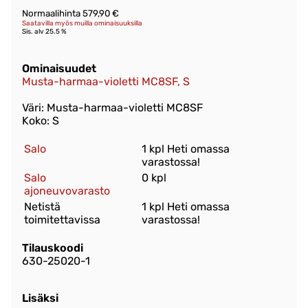
Normaalihinta 579,90 €
Saatavilla myös muilla ominaisuuksilla
Sis. alv 25.5 %
Ominaisuudet
Musta-harmaa-violetti MC8SF, S
Väri: Musta-harmaa-violetti MC8SF
Koko: S
Salo
1 kpl Heti omassa
varastossa!
Salo
0 kpl
ajoneuvovarasto
Netistä
1 kpl Heti omassa
toimitettavissa
varastossa!
Tilauskoodi
630-25020-1
Lisäksi