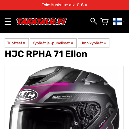
Toimituskulut alk. 0 € »
Tuotteet
‪»
Kypärät ja -puhelimet
‪»
Umpikypärät
‪»
HJC
RPHA 71 Ellon