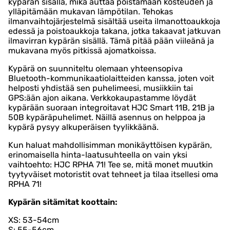
kypärän sisällä, mikä auttaa poistamaan kosteuden ja
ylläpitämään mukavan lämpötilan. Tehokas
ilmanvaihtojärjestelmä sisältää useita ilmanottoaukkoja
edessä ja poistoaukkoja takana, jotka takaavat jatkuvan
ilmavirran kypärän sisällä. Tämä pitää pään viileänä ja
mukavana myös pitkissä ajomatkoissa.
Kypärä on suunniteltu olemaan yhteensopiva
Bluetooth-kommunikaatiolaitteiden kanssa, joten voit
helposti yhdistää sen puhelimeesi, musiikkiin tai
GPS:ään ajon aikana. Verkkokaupastamme löydät
kypärään suoraan integroitavat HJC Smart 11B, 21B ja
50B kypäräpuhelimet. Näillä asennus on helppoa ja
kypärä pysyy alkuperäisen tyylikkäänä.
Kun haluat mahdollisimman monikäyttöisen kypärän,
erinomaisella hinta-laatusuhteella on vain yksi
vaihtoehto: HJC RPHA 71! Tee se, mitä monet muutkin
tyytyväiset motoristit ovat tehneet ja tilaa itsellesi oma
RPHA 71!
Kypärän sitämitat koottain:
XS: 53-54cm
S: 55-56cm