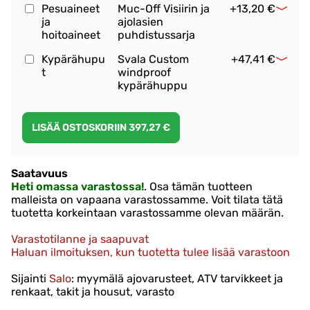
Pesuaineet
Muc-Off Visiirin ja
+13,20 €
ja
ajolasien
hoitoaineet
puhdistussarja
Kypärähupu
Svala Custom
+47,41 €
t
windproof
kypärähuppu
Saatavuus
Heti omassa varastossa!
. Osa tämän tuotteen
malleista on vapaana varastossamme. Voit tilata tätä
tuotetta korkeintaan varastossamme olevan määrän.
Varastotilanne ja saapuvat
Haluan ilmoituksen, kun tuotetta tulee lisää varastoon
Sijainti
Salo
: myymälä ajovarusteet, ATV tarvikkeet ja
renkaat, takit ja housut, varasto