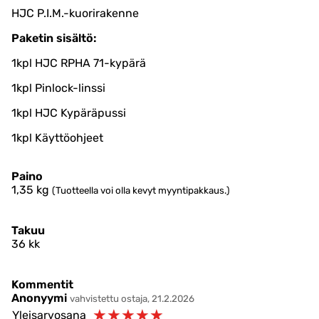
HJC P.I.M.-kuorirakenne
Paketin sisältö:
1kpl HJC RPHA 71-kypärä
1kpl Pinlock-linssi
1kpl HJC Kypäräpussi
1kpl Käyttöohjeet
Paino
1,35
kg
(Tuotteella voi olla kevyt myyntipakkaus.)
Takuu
36 kk
Kommentit
Anonyymi
vahvistettu ostaja, 21.2.2026
☆
☆
☆
☆
☆
Yleisarvosana