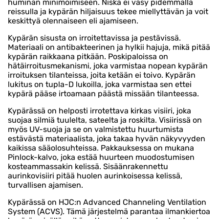
huminan minimoimiseen. Niska ei väsy pidemmällä
reissulla ja kypärän hiljaisuus tekee miellyttävän ja voit
keskittyä olennaiseen eli ajamiseen.
Kypärän sisusta on irroitettavissa ja pestävissä.
Materiaali on antibakteerinen ja hylkii hajuja, mikä pitää
kypärän raikkaana pitkään. Poskipaloissa on
hätäirroitusmekanismi, joka varmistaa nopean kypärän
irroituksen tilanteissa, joita ketään ei toivo. Kypärän
lukitus on tupla-D lukoilla, joka varmistaa sen ettei
kypärä pääse irtoamaan päästä missään tilanteessa.
Kypärässä on helposti irrotettava kirkas visiiri, joka
suojaa silmiä tuulelta, sateelta ja roskilta. Visiirissä on
myös UV-suoja ja se on valmistettu huurtumista
estävästä materiaalista, joka takaa hyvän näkyvyyden
kaikissa sääolosuhteissa. Pakkauksessa on mukana
Pinlock-kalvo, joka estää huurteen muodostumisen
kosteammassakin kelissä. Sisäänrakennettu
aurinkovisiiri pitää huolen aurinkoisessa kelissä,
turvallisen ajamisen.
Kypärässä on HJC:n Advanced Channeling Ventilation
System (ACVS). Tämä järjestelmä parantaa ilmankiertoa