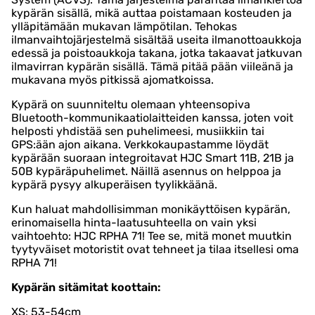
kypärän sisällä, mikä auttaa poistamaan kosteuden ja
ylläpitämään mukavan lämpötilan. Tehokas
ilmanvaihtojärjestelmä sisältää useita ilmanottoaukkoja
edessä ja poistoaukkoja takana, jotka takaavat jatkuvan
ilmavirran kypärän sisällä. Tämä pitää pään viileänä ja
mukavana myös pitkissä ajomatkoissa.
Kypärä on suunniteltu olemaan yhteensopiva
Bluetooth-kommunikaatiolaitteiden kanssa, joten voit
helposti yhdistää sen puhelimeesi, musiikkiin tai
GPS:ään ajon aikana. Verkkokaupastamme löydät
kypärään suoraan integroitavat HJC Smart 11B, 21B ja
50B kypäräpuhelimet. Näillä asennus on helppoa ja
kypärä pysyy alkuperäisen tyylikkäänä.
Kun haluat mahdollisimman monikäyttöisen kypärän,
erinomaisella hinta-laatusuhteella on vain yksi
vaihtoehto: HJC RPHA 71! Tee se, mitä monet muutkin
tyytyväiset motoristit ovat tehneet ja tilaa itsellesi oma
RPHA 71!
Kypärän sitämitat koottain:
XS: 53-54cm