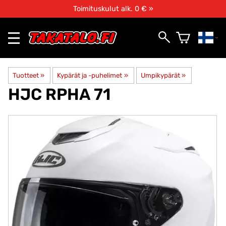
Toimituskulut alk. 0 € »
Tuotteet
‪»
Kypärät ja -puhelimet
‪»
Umpikypärät
‪»
HJC
RPHA 71