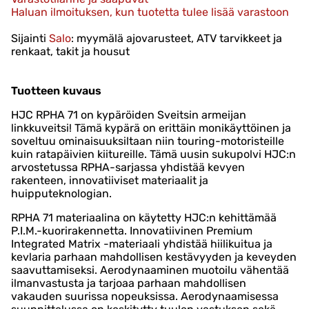
Haluan ilmoituksen, kun tuotetta tulee lisää varastoon
Sijainti
Salo
: myymälä ajovarusteet, ATV tarvikkeet ja
renkaat, takit ja housut
Tuotteen kuvaus
HJC RPHA 71 on kypäröiden Sveitsin armeijan
linkkuveitsi! Tämä kypärä on erittäin monikäyttöinen ja
soveltuu ominaisuuksiltaan niin touring-motoristeille
kuin ratapäivien kiitureille. Tämä uusin sukupolvi HJC:n
arvostetussa RPHA-sarjassa yhdistää kevyen
rakenteen, innovatiiviset materiaalit ja
huipputeknologian.
RPHA 71 materiaalina on käytetty HJC:n kehittämää
P.I.M.-kuorirakennetta. Innovatiivinen Premium
Integrated Matrix -materiaali yhdistää hiilikuitua ja
kevlaria parhaan mahdollisen kestävyyden ja keveyden
saavuttamiseksi. Aerodynaaminen muotoilu vähentää
ilmanvastusta ja tarjoaa parhaan mahdollisen
vakauden suurissa nopeuksissa. Aerodynaamisessa