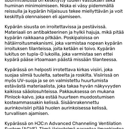
suunnittelussa on keskitytty tuulen vastuksen sekä
huminan minimoimiseen. Niska ei väsy pidemmällä
reissulla ja kypärän hiljaisuus tekee miellyttävän ja voit
keskittyä olennaiseen eli ajamiseen.
Kypärän sisusta on irroitettavissa ja pestävissä.
Materiaali on antibakteerinen ja hylkii hajuja, mikä pitää
kypärän raikkaana pitkään. Poskipaloissa on
hätäirroitusmekanismi, joka varmistaa nopean kypärän
irroituksen tilanteissa, joita ketään ei toivo. Kypärän
lukitus on tupla-D lukoilla, joka varmistaa sen ettei
kypärä pääse irtoamaan päästä missään tilanteessa.
Kypärässä on helposti irrotettava kirkas visiiri, joka
suojaa silmiä tuulelta, sateelta ja roskilta. Visiirissä on
myös UV-suoja ja se on valmistettu huurtumista
estävästä materiaalista, joka takaa hyvän näkyvyyden
kaikissa sääolosuhteissa. Pakkauksessa on mukana
Pinlock-kalvo, joka estää huurteen muodostumisen
kosteammassakin kelissä. Sisäänrakennettu
aurinkovisiiri pitää huolen aurinkoisessa kelissä,
turvallisen ajamisen.
Kypärässä on HJC:n Advanced Channeling Ventilation
System (ACVS). Tämä järjestelmä parantaa ilmankiertoa