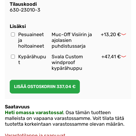
Tilauskoodi
630-23010-3
Lisäksi
Pesuaineet
Muc-Off Visiirin ja
+13,20 €
ja
ajolasien
hoitoaineet
puhdistussarja
Kypärähupu
Svala Custom
+47,41 €
t
windproof
kypärähuppu
Saatavuus
Heti omassa varastossa!
. Osa tämän tuotteen
malleista on vapaana varastossamme. Voit tilata tätä
tuotetta korkeintaan varastossamme olevan määrän.
Varastotilanne ja saapuvat