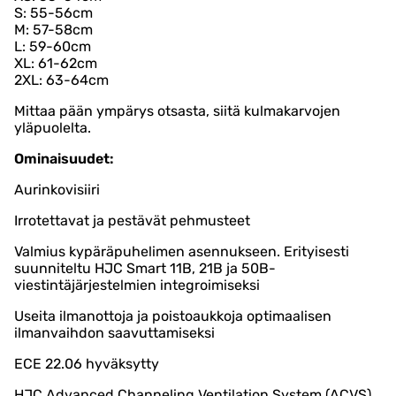
S: 55-56cm
M: 57-58cm
L: 59-60cm
XL: 61-62cm
2XL: 63-64cm
Mittaa pään ympärys otsasta, siitä kulmakarvojen
yläpuolelta.
Ominaisuudet:
Aurinkovisiiri
Irrotettavat ja pestävät pehmusteet
Valmius kypäräpuhelimen asennukseen. Erityisesti
suunniteltu HJC Smart 11B, 21B ja 50B-
viestintäjärjestelmien integroimiseksi
Useita ilmanottoja ja poistoaukkoja optimaalisen
ilmanvaihdon saavuttamiseksi
ECE 22.06 hyväksytty
HJC Advanced Channeling Ventilation System (ACVS)