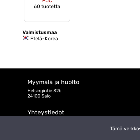
HJC
60 tuotetta
Valmistusmaa
Etelä-Korea
Myymälä ja huolto
Helsingintie 32b
24100 Salo
Yhteystiedot
myynti@takatalo.fi
050 472 6290
Tämä verkkos