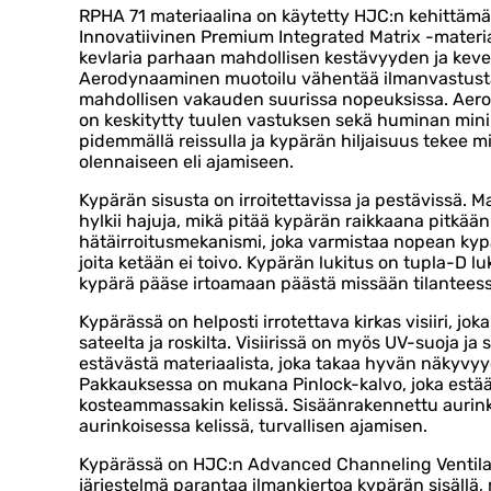
RPHA 71 materiaalina on käytetty HJC:n kehittämää
Innovatiivinen Premium Integrated Matrix -materiaa
kevlaria parhaan mahdollisen kestävyyden ja kev
Aerodynaaminen muotoilu vähentää ilmanvastusta
mahdollisen vakauden suurissa nopeuksissa. Aer
on keskitytty tuulen vastuksen sekä huminan mini
pidemmällä reissulla ja kypärän hiljaisuus tekee mi
olennaiseen eli ajamiseen.
Kypärän sisusta on irroitettavissa ja pestävissä. M
hylkii hajuja, mikä pitää kypärän raikkaana pitkään
hätäirroitusmekanismi, joka varmistaa nopean kypär
joita ketään ei toivo. Kypärän lukitus on tupla-D luk
kypärä pääse irtoamaan päästä missään tilanteess
Kypärässä on helposti irrotettava kirkas visiiri, joka
sateelta ja roskilta. Visiirissä on myös UV-suoja j
estävästä materiaalista, joka takaa hyvän näkyvyy
Pakkauksessa on mukana Pinlock-kalvo, joka est
kosteammassakin kelissä. Sisäänrakennettu aurinko
aurinkoisessa kelissä, turvallisen ajamisen.
Kypärässä on HJC:n Advanced Channeling Ventila
järjestelmä parantaa ilmankiertoa kypärän sisällä