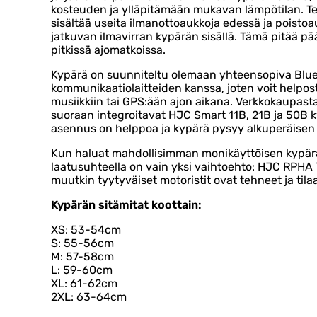
kosteuden ja ylläpitämään mukavan lämpötilan. Te
sisältää useita ilmanottoaukkoja edessä ja poistoa
jatkuvan ilmavirran kypärän sisällä. Tämä pitää p
pitkissä ajomatkoissa.
Kypärä on suunniteltu olemaan yhteensopiva Blu
kommunikaatiolaitteiden kanssa, joten voit helpos
musiikkiin tai GPS:ään ajon aikana. Verkkokaupa
suoraan integroitavat HJC Smart 11B, 21B ja 50B k
asennus on helppoa ja kypärä pysyy alkuperäisen 
Kun haluat mahdollisimman monikäyttöisen kypärä
laatusuhteella on vain yksi vaihtoehto: HJC RPHA 
muutkin tyytyväiset motoristit ovat tehneet ja tila
Kypärän sitämitat koottain:
XS: 53-54cm
S: 55-56cm
M: 57-58cm
L: 59-60cm
XL: 61-62cm
2XL: 63-64cm