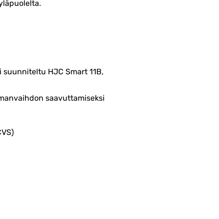
yläpuolelta.
i suunniteltu HJC Smart 11B,
ilmanvaihdon saavuttamiseksi
CVS)