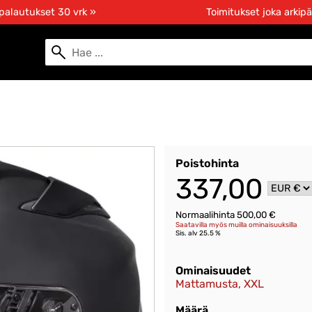
 palautukset 30 vrk »
Toimitukset joka arkipä
Poistohinta
337,00
Normaalihinta 500,00 €
Saatavilla myös muilla ominaisuuksilla
Sis. alv 25.5 %
Ominaisuudet
Mattamusta, XXL
Määrä