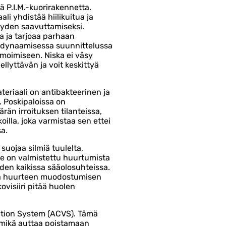
 P.I.M.-kuorirakennetta.
li yhdistää hiilikuitua ja
eyden saavuttamiseksi.
 ja tarjoaa parhaan
odynaamisessa suunnittelussa
moimiseen. Niska ei väsy
ellyttävän ja voit keskittyä
ateriaali on antibakteerinen ja
. Poskipaloissa on
än irroituksen tilanteissa,
oilla, joka varmistaa sen ettei
a.
 suojaa silmiä tuulelta,
a se on valmistettu huurtumista
den kaikissa sääolosuhteissa.
ää huurteen muodostumisen
visiiri pitää huolen
tion System (ACVS). Tämä
, mikä auttaa poistamaan