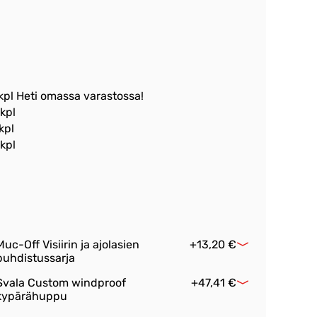
 kpl Heti omassa varastossa!
 kpl
kpl
 kpl
Muc-Off Visiirin ja ajolasien
+13,20 €
puhdistussarja
Svala Custom windproof
+47,41 €
kypärähuppu