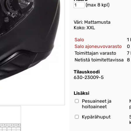
(max 8 kpl)
Väri: Mattamusta
Koko: XXL
Salo
1
Salo ajoneuvovarasto
0
Toimittajan varasto
7 
Netistä toimitettavissa
8
Tilauskoodi
630-23009-5
Lisäksi
Pesuaineet ja
hoitoaineet
Kypärähuput