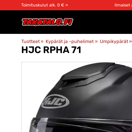
Toimituskulut alk. 0 € »
Ilmaiset
Tuotteet
‪»
Kypärät ja -puhelimet
‪»
Umpikypärät
‪»
HJC
RPHA 71