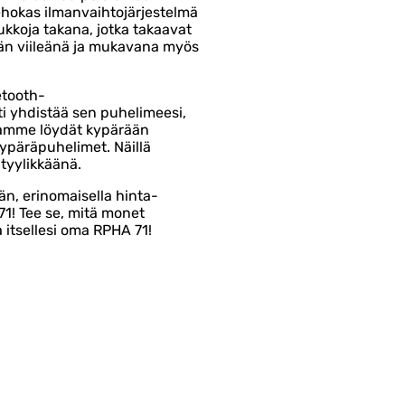
hokas ilmanvaihtojärjestelmä
ukkoja takana, jotka takaavat
ään viileänä ja mukavana myös
etooth-
ti yhdistää sen puhelimeesi,
stamme löydät kypärään
ypäräpuhelimet. Näillä
tyylikkäänä.
n, erinomaisella hinta-
71! Tee se, mitä monet
a itsellesi oma RPHA 71!