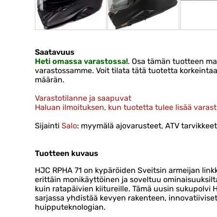
Saatavuus
Heti omassa varastossa!
. Osa tämän tuotteen ma
varastossamme. Voit tilata tätä tuotetta korkein
määrän.
Varastotilanne ja saapuvat
Haluan ilmoituksen, kun tuotetta tulee lisää varas
Sijainti
Salo
: myymälä ajovarusteet, ATV tarvikkeet 
Tuotteen kuvaus
HJC RPHA 71 on kypäröiden Sveitsin armeijan link
erittäin monikäyttöinen ja soveltuu ominaisuuksilt
kuin ratapäivien kiitureille. Tämä uusin sukupolv
sarjassa yhdistää kevyen rakenteen, innovatiiviset 
huipputeknologian.