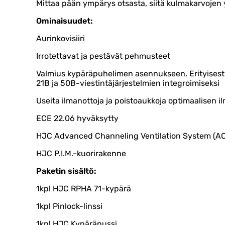
Mittaa pään ympärys otsasta, siitä kulmakarvojen 
Ominaisuudet:
Aurinkovisiiri
Irrotettavat ja pestävät pehmusteet
Valmius kypäräpuhelimen asennukseen. Erityisest
21B ja 50B-viestintäjärjestelmien integroimiseksi
Useita ilmanottoja ja poistoaukkoja optimaalisen 
ECE 22.06 hyväksytty
HJC Advanced Channeling Ventilation System (A
HJC P.I.M.-kuorirakenne
Paketin sisältö:
1kpl HJC RPHA 71-kypärä
1kpl Pinlock-linssi
1kpl HJC Kypäräpussi