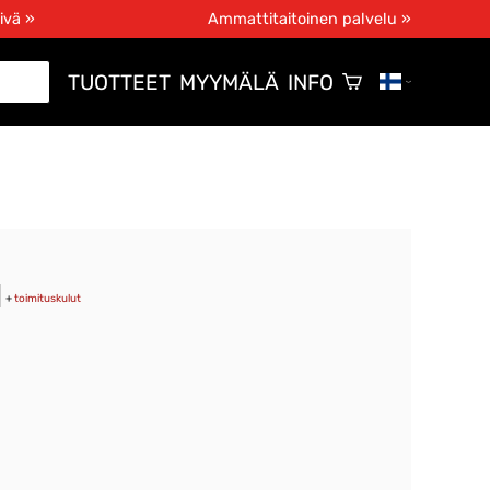
ivä »
Ammattitaitoinen palvelu »
TUOTTEET
MYYMÄLÄ
INFO
+
toimituskulut