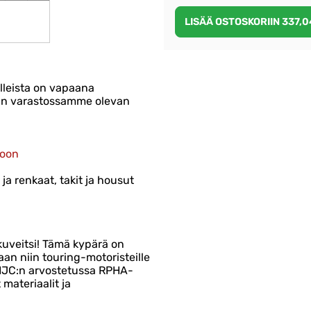
lleista on vapaana
taan varastossamme olevan
toon
ja renkaat, takit ja housut
kuveitsi! Tämä kypärä on
aan niin touring-motoristeille
i HJC:n arvostetussa RPHA-
materiaalit ja