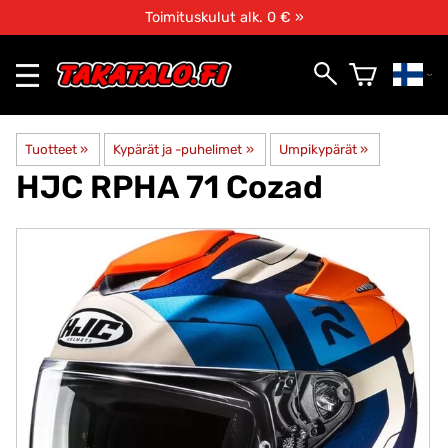
Toimituskulut alk. 0 € »
Tuotteet
‪»
Kypärät ja -puhelimet
‪»
Umpikypärät
‪»
HJC
RPHA 71 Cozad