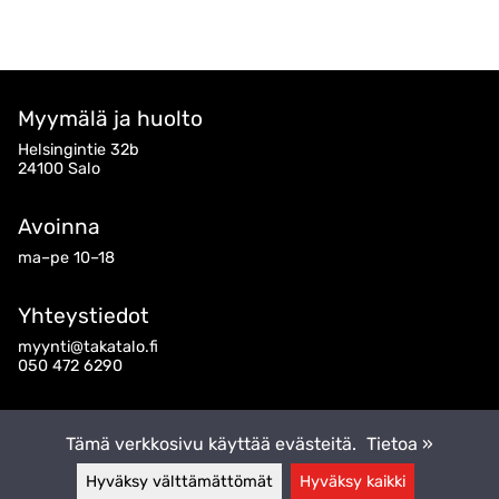
Myymälä ja huolto
Helsingintie 32b
24100 Salo
Avoinna
ma–pe 10–18
Yhteystiedot
myynti@takatalo.fi
050 472 6290
Seuraa meitä
Tämä verkkosivu käyttää evästeitä.
Tietoa »
Hyväksy välttämättömät
Hyväksy kaikki