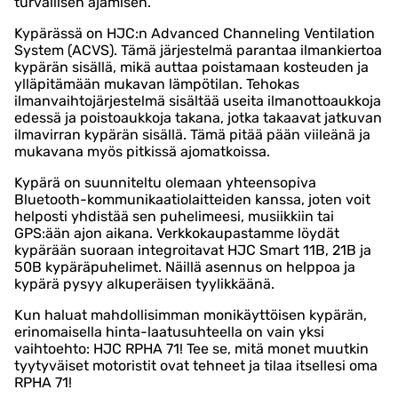
turvallisen ajamisen.
Kypärässä on HJC:n Advanced Channeling Ventilation
System (ACVS). Tämä järjestelmä parantaa ilmankiertoa
kypärän sisällä, mikä auttaa poistamaan kosteuden ja
ylläpitämään mukavan lämpötilan. Tehokas
ilmanvaihtojärjestelmä sisältää useita ilmanottoaukkoja
edessä ja poistoaukkoja takana, jotka takaavat jatkuvan
ilmavirran kypärän sisällä. Tämä pitää pään viileänä ja
mukavana myös pitkissä ajomatkoissa.
Kypärä on suunniteltu olemaan yhteensopiva
Bluetooth-kommunikaatiolaitteiden kanssa, joten voit
helposti yhdistää sen puhelimeesi, musiikkiin tai
GPS:ään ajon aikana. Verkkokaupastamme löydät
kypärään suoraan integroitavat HJC Smart 11B, 21B ja
50B kypäräpuhelimet. Näillä asennus on helppoa ja
kypärä pysyy alkuperäisen tyylikkäänä.
Kun haluat mahdollisimman monikäyttöisen kypärän,
erinomaisella hinta-laatusuhteella on vain yksi
vaihtoehto: HJC RPHA 71! Tee se, mitä monet muutkin
tyytyväiset motoristit ovat tehneet ja tilaa itsellesi oma
RPHA 71!