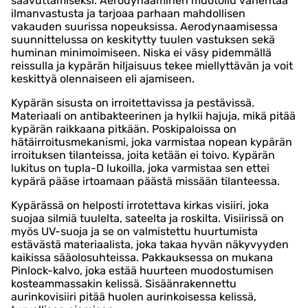
saavuttamiseksi. Aerodynaaminen muotoilu vähentää
ilmanvastusta ja tarjoaa parhaan mahdollisen
vakauden suurissa nopeuksissa. Aerodynaamisessa
suunnittelussa on keskitytty tuulen vastuksen sekä
huminan minimoimiseen. Niska ei väsy pidemmällä
reissulla ja kypärän hiljaisuus tekee miellyttävän ja voit
keskittyä olennaiseen eli ajamiseen.
Kypärän sisusta on irroitettavissa ja pestävissä.
Materiaali on antibakteerinen ja hylkii hajuja, mikä pitää
kypärän raikkaana pitkään. Poskipaloissa on
hätäirroitusmekanismi, joka varmistaa nopean kypärän
irroituksen tilanteissa, joita ketään ei toivo. Kypärän
lukitus on tupla-D lukoilla, joka varmistaa sen ettei
kypärä pääse irtoamaan päästä missään tilanteessa.
Kypärässä on helposti irrotettava kirkas visiiri, joka
suojaa silmiä tuulelta, sateelta ja roskilta. Visiirissä on
myös UV-suoja ja se on valmistettu huurtumista
estävästä materiaalista, joka takaa hyvän näkyvyyden
kaikissa sääolosuhteissa. Pakkauksessa on mukana
Pinlock-kalvo, joka estää huurteen muodostumisen
kosteammassakin kelissä. Sisäänrakennettu
aurinkovisiiri pitää huolen aurinkoisessa kelissä,