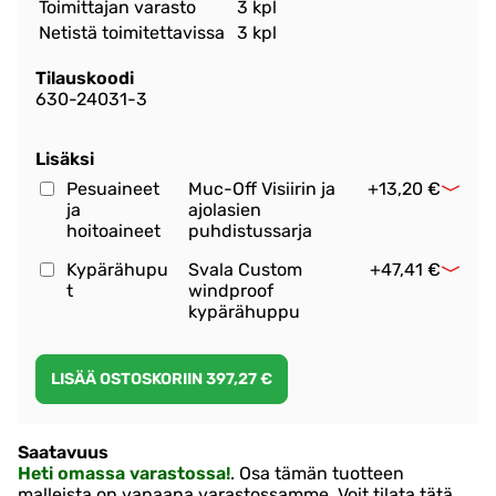
Toimittajan varasto
3 kpl
Netistä toimitettavissa
3 kpl
Tilauskoodi
630-24031-3
Lisäksi
Pesuaineet
Muc-Off Visiirin ja
+13,20 €
ja
ajolasien
hoitoaineet
puhdistussarja
Kypärähupu
Svala Custom
+47,41 €
t
windproof
kypärähuppu
Saatavuus
Heti omassa varastossa!
. Osa tämän tuotteen
malleista on vapaana varastossamme. Voit tilata tätä