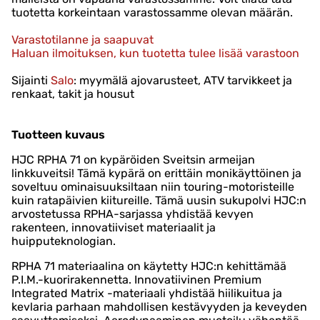
tuotetta korkeintaan varastossamme olevan määrän.
Varastotilanne ja saapuvat
Haluan ilmoituksen, kun tuotetta tulee lisää varastoon
Sijainti
Salo
: myymälä ajovarusteet, ATV tarvikkeet ja
renkaat, takit ja housut
Tuotteen kuvaus
HJC RPHA 71 on kypäröiden Sveitsin armeijan
linkkuveitsi! Tämä kypärä on erittäin monikäyttöinen ja
soveltuu ominaisuuksiltaan niin touring-motoristeille
kuin ratapäivien kiitureille. Tämä uusin sukupolvi HJC:n
arvostetussa RPHA-sarjassa yhdistää kevyen
rakenteen, innovatiiviset materiaalit ja
huipputeknologian.
RPHA 71 materiaalina on käytetty HJC:n kehittämää
P.I.M.-kuorirakennetta. Innovatiivinen Premium
Integrated Matrix -materiaali yhdistää hiilikuitua ja
kevlaria parhaan mahdollisen kestävyyden ja keveyden