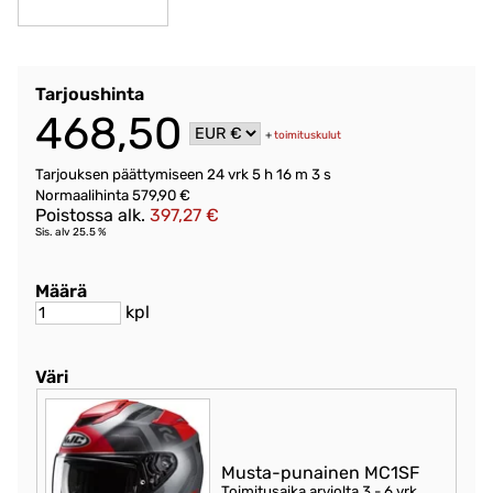
Tarjoushinta
468,50
+
toimituskulut
Tarjouksen päättymiseen
24 vrk 5 h 16 m 2 s
Normaalihinta 579,90 €
Poistossa alk.
397,27 €
Sis. alv 25.5 %
Määrä
kpl
Väri
Musta-punainen MC1SF
Toimitusaika arviolta
3 - 6 vrk
.