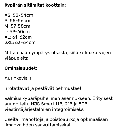
Kypärän sitämitat koottain:
XS: 53-54cm
S: 55-56cm
M: 57-58cm
L: 59-60cm
XL: 61-62cm
2XL: 63-64cm
Mittaa pään ympärys otsasta, siitä kulmakarvojen
yläpuolelta.
Ominaisuudet:
Aurinkovisiiri
Irrotettavat ja pestävät pehmusteet
Valmius kypäräpuhelimen asennukseen. Erityisesti
suunniteltu HJC Smart 11B, 21B ja 50B-
viestintäjärjestelmien integroimiseksi
Useita ilmanottoja ja poistoaukkoja optimaalisen
ilmanvaihdon saavuttamiseksi