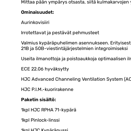
Mittaa pään ympärys otsasta, siitä kulmakarvojen 
Ominaisuudet:
Aurinkovisiiri
Irrotettavat ja pestävät pehmusteet
Valmius kypäräpuhelimen asennukseen. Erityisest
21B ja 50B-viestintäjärjestelmien integroimiseksi
Useita ilmanottoja ja poistoaukkoja optimaalisen 
ECE 22.06 hyväksytty
HJC Advanced Channeling Ventilation System (A
HJC P.I.M.-kuorirakenne
Paketin sisältö:
1kpl HJC RPHA 71-kypärä
1kpl Pinlock-linssi
1kpl HJC Kypäräpussi