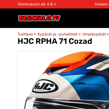
Toimituskulut alk. 0 € »
Ilmaiset
Tuotteet
‪»
Kypärät ja -puhelimet
‪»
Umpikypärät
‪»
HJC
RPHA 71 Cozad