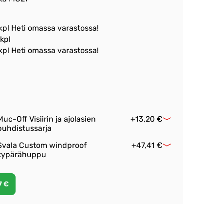
 kpl Heti omassa varastossa!
 kpl
 kpl Heti omassa varastossa!
Muc-Off Visiirin ja ajolasien
+13,20 €
puhdistussarja
Svala Custom windproof
+47,41 €
kypärähuppu