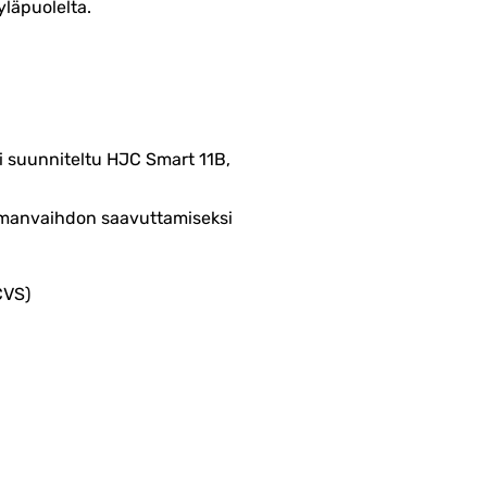
yläpuolelta.
i suunniteltu HJC Smart 11B,
ilmanvaihdon saavuttamiseksi
CVS)