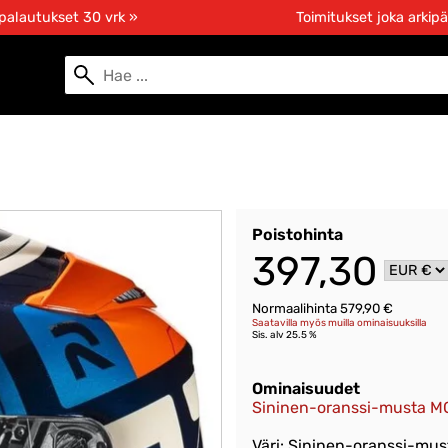
 palautukset 30 vrk »
Toimitukset joka arkipä
Poistohinta
397,30
Normaalihinta 579,90 €
Saatavilla myös muilla ominaisuuksilla
Sis. alv 25.5 %
Ominaisuudet
Sininen-oranssi-musta MC
Väri: Sininen-oranssi-mu