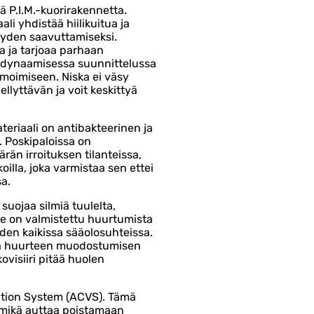
 P.I.M.-kuorirakennetta.
li yhdistää hiilikuitua ja
eyden saavuttamiseksi.
 ja tarjoaa parhaan
odynaamisessa suunnittelussa
moimiseen. Niska ei väsy
ellyttävän ja voit keskittyä
ateriaali on antibakteerinen ja
. Poskipaloissa on
än irroituksen tilanteissa,
oilla, joka varmistaa sen ettei
a.
 suojaa silmiä tuulelta,
a se on valmistettu huurtumista
den kaikissa sääolosuhteissa.
ää huurteen muodostumisen
visiiri pitää huolen
tion System (ACVS). Tämä
, mikä auttaa poistamaan