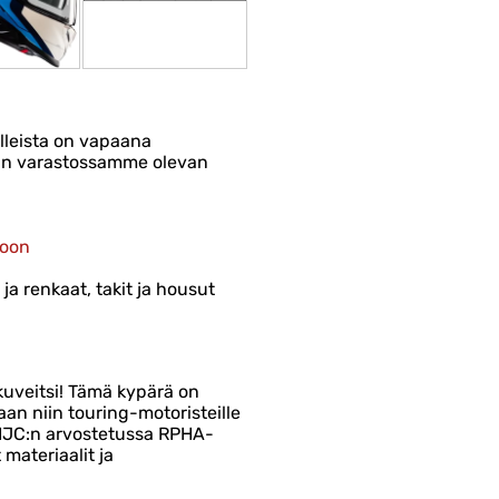
lleista on vapaana
taan varastossamme olevan
toon
ja renkaat, takit ja housut
kuveitsi! Tämä kypärä on
aan niin touring-motoristeille
i HJC:n arvostetussa RPHA-
materiaalit ja