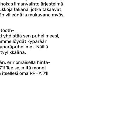
hokas ilmanvaihtojärjestelmä
ukkoja takana, jotka takaavat
ään viileänä ja mukavana myös
etooth-
ti yhdistää sen puhelimeesi,
stamme löydät kypärään
ypäräpuhelimet. Näillä
tyylikkäänä.
n, erinomaisella hinta-
71! Tee se, mitä monet
a itsellesi oma RPHA 71!