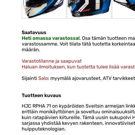
Saatavuus
Heti omassa varastossa!
. Osa tämän tuotteen ma
varastossamme. Voit tilata tätä tuotetta korkein
määrän.
Varastotilanne ja saapuvat
Haluan ilmoituksen, kun tuotetta tulee lisää varas
Sijainti
Salo
: myymälä ajovarusteet, ATV tarvikkeet 
Tuotteen kuvaus
HJC RPHA 71 on kypäröiden Sveitsin armeijan link
erittäin monikäyttöinen ja soveltuu ominaisuuksilt
kuin ratapäivien kiitureille. Tämä uusin sukupolv
sarjassa yhdistää kevyen rakenteen, innovatiiviset 
huipputeknologian.