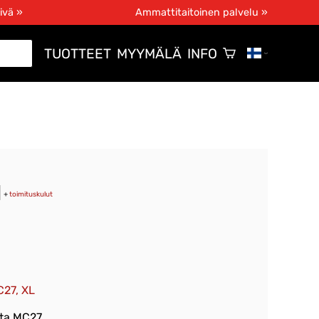
ivä »
Ammattitaitoinen palvelu »
TUOTTEET
MYYMÄLÄ
INFO
+
toimituskulut
27, XL
sta MC27