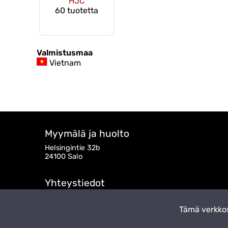
HJC
60 tuotetta
Valmistusmaa
Vietnam
Myymälä ja huolto
Helsingintie 32b
24100 Salo
Yhteystiedot
myynti@takatalo.fi
050 472 6290
Tämä verkkos