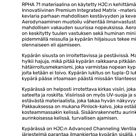
RPHA 71 materiaalina on käytetty HJC:n kehittämää
Innovatiivinen Premium Integrated Matrix -materiaa
kevlaria parhaan mahdollisen kestävyyden ja kev
Aerodynaaminen muotoilu vähentää ilmanvastusta
mahdollisen vakauden suurissa nopeuksissa. Aer
on keskitytty tuulen vastuksen sekä huminan mini
pidemmällä reissulla ja kypärän hiljaisuus tekee mi
olennaiseen eli ajamiseen.
Kypärän sisusta on irroitettavissa ja pestävissä. M
hylkii hajuja, mikä pitää kypärän raikkaana pitkään
hätäirroitusmekanismi, joka varmistaa nopean kypär
joita ketään ei toivo. Kypärän lukitus on tupla-D luk
kypärä pääse irtoamaan päästä missään tilanteess
Kypärässä on helposti irrotettava kirkas visiiri, joka
sateelta ja roskilta. Visiirissä on myös UV-suoja j
estävästä materiaalista, joka takaa hyvän näkyvyy
Pakkauksessa on mukana Pinlock-kalvo, joka est
kosteammassakin kelissä. Sisäänrakennettu aurinko
aurinkoisessa kelissä, turvallisen ajamisen.
Kypärässä on HJC:n Advanced Channeling Ventila
järjestelmä parantaa ilmankiertoa kypärän sisällä