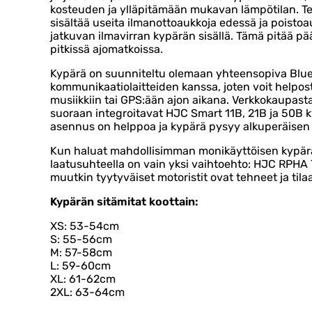
kosteuden ja ylläpitämään mukavan lämpötilan. Te
sisältää useita ilmanottoaukkoja edessä ja poistoa
jatkuvan ilmavirran kypärän sisällä. Tämä pitää p
pitkissä ajomatkoissa.
Kypärä on suunniteltu olemaan yhteensopiva Blu
kommunikaatiolaitteiden kanssa, joten voit helpos
musiikkiin tai GPS:ään ajon aikana. Verkkokaupa
suoraan integroitavat HJC Smart 11B, 21B ja 50B k
asennus on helppoa ja kypärä pysyy alkuperäisen 
Kun haluat mahdollisimman monikäyttöisen kypärä
laatusuhteella on vain yksi vaihtoehto: HJC RPHA 
muutkin tyytyväiset motoristit ovat tehneet ja tila
Kypärän sitämitat koottain:
XS: 53-54cm
S: 55-56cm
M: 57-58cm
L: 59-60cm
XL: 61-62cm
2XL: 63-64cm