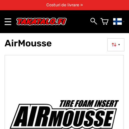
Costuri de livrare »
AirMousse
▼