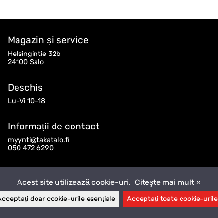
Magazin și service
Helsingintie 32b
24100 Salo
Deschis
Lu–Vi 10–18
Informații de contact
myynti@takatalo.fi
050 472 6290
Urmărește-ne
Acest site utilizează cookie-uri.
Citeşte mai mult »
Acceptați doar cookie-urile esențiale
Acceptați toate cookie-urile