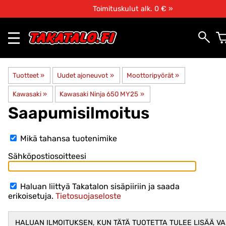
Toimituskulut alk. 0 € »
Tuotteet
‪»
Uudet ajoneuvot
‪»
Moottoripyörät
‪»
Kawasaki
‪»
Kawasaki Ninja 650 MY25
‪»
Saapumisilmoitus
Mikä tahansa tuotenimike
Sähköpostiosoitteesi
Haluan liittyä Takatalon sisäpiiriin ja saada
erikoisetuja.
Tietosuojaseloste