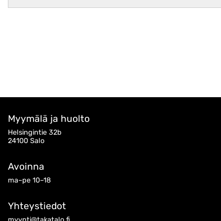
Myymälä ja huolto
Helsingintie 32b
24100 Salo
Avoinna
ma–pe 10–18
Yhteystiedot
myynti@takatalo.fi