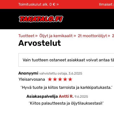
Toimituskulut alk. 0 € »
Ilmaiset
Tuotteet
‪»
Öljyt ja kemikaalit
‪»
2t moottoriöljyt
‪»
2
Arvostelut
Vain tuotteen ostaneet asiakkaat voivat antaa tä
Anonyymi
vahvistettu ostaja, 3.6.2025
☆
☆
☆
☆
☆
Yleisarvosana
Hyvä tuote ja kiitos tarroista ja karkkipatukasta.
Asiakaspalvelija
Antti R.
9.6.2025
Kiitos palautteesta ja öljytilauksestasi!