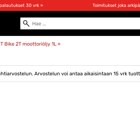
 palautukset 30 vrk »
Toimitukset joka arkipä
T Bike 2T moottoriöljy 1L
‪»
htiarvostelun. Arvostelun voi antaa aikaisintaan 15 vrk tuot