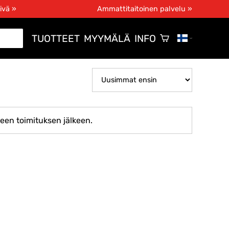
ivä »
Ammattitaitoinen palvelu »
TUOTTEET
MYYMÄLÄ
INFO
teen toimituksen jälkeen.