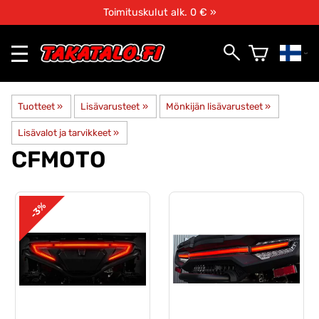
Toimituskulut alk. 0 € »
Tuotteet
‪»
Lisävarusteet
‪»
Mönkijän lisävarusteet
‪»
Lisävalot ja tarvikkeet
‪»
CFMOTO
-3%