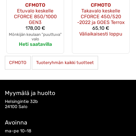
CFMOTO
CFMOTO
Etuvalo keskelle
Takavalo keskelle
CFORCE 850/1000
CFORCE 450/520
GEN3
-2022 ja GOES Terrox
178,00 €
65,10 €
Väliaikaisesti loppu
Mönkijän keulaan "puuttuva"
valo
Heti saatavilla
CFMOTO
Tuoteryhmän kaikki tuotteet
Myymälä ja huolto
Helsingintie 32b
24100 Salo
Avoinna
ma–pe 10–18