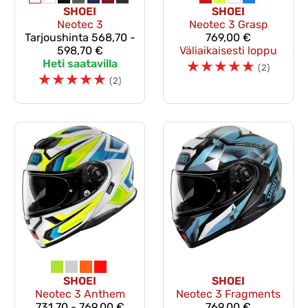
SHOEI
SHOEI
Neotec 3
Neotec 3 Grasp
Tarjoushinta
568,70 -
769,00 €
598,70 €
Väliaikaisesti loppu
Heti saatavilla
☆
☆
☆
☆
☆
(2)
☆
☆
☆
☆
☆
(2)
SHOEI
SHOEI
Neotec 3 Anthem
Neotec 3 Fragments
731,70 - 769,00 €
769,00 €