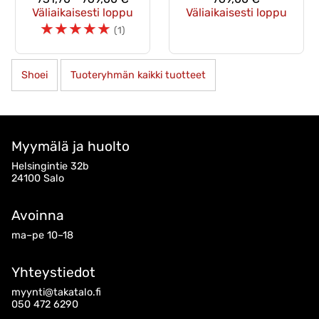
Väliaikaisesti loppu
Väliaikaisesti loppu
☆
☆
☆
☆
☆
(1)
Shoei
Tuoteryhmän kaikki tuotteet
Myymälä ja huolto
Helsingintie 32b
24100 Salo
Avoinna
ma–pe 10–18
Yhteystiedot
myynti@takatalo.fi
050 472 6290