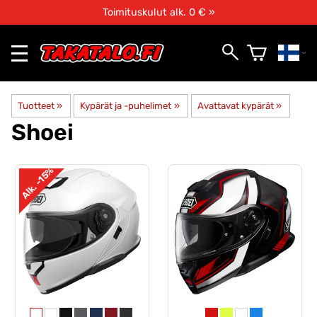
Toimituskulut alk. 0 € »
Tuotteet
‪»
Kypärät ja -puhelimet
‪»
Avattavat kypärät
‪»
Shoei
Alk. -15%