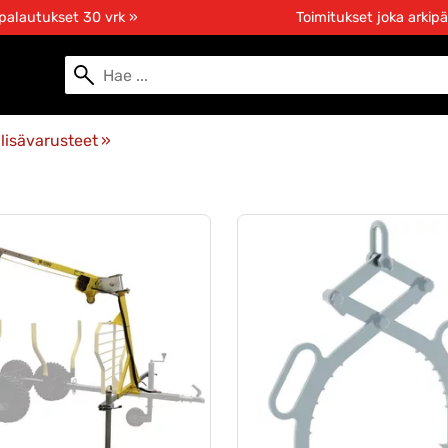
 palautukset 30 vrk »
Toimitukset joka arkipä
lisävarusteet
‪»