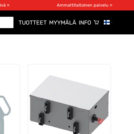
ivä »
Ammattitaitoinen palvelu »
TUOTTEET
MYYMÄLÄ
INFO