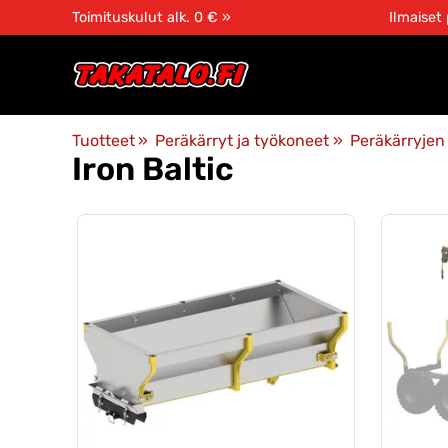
Toimituskulut alk. 0 € »
Ilmaiset
Tuotteet
‪»
Peräkärryt ja työkoneet
‪»
Peräkärryjen 
Iron Baltic