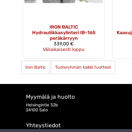
IRON BALTIC
Hydrauliikkasylinteri IB-165
Kaasuj
peräkärryyn
339,00 €
Väliaikaisesti loppu
Iron Baltic
Tuoteryhmän kaikki tuotteet
Myymälä ja huolto
Helsingintie 32b
24100 Salo
Yhteystiedot