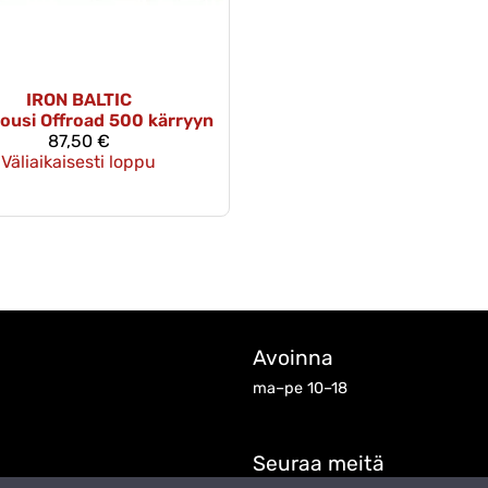
IRON BALTIC
ousi Offroad 500 kärryyn
87,50 €
Väliaikaisesti loppu
Avoinna
ma–pe 10–18
Seuraa meitä