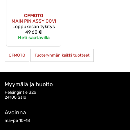
CFMOTO
MAIN PIN ASSY CCVI
Loppukesän tykitys
49,60 €
Heti saatavilla
CFMOTO
Tuoteryhmän kaikki tuotteet
Myymälä ja huolto
Helsingintie 32b
24100 Salo
Avoinna
ma–pe 10–18