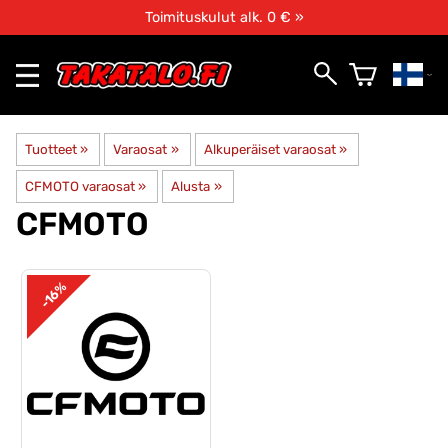
Toimituskulut alk. 0 € »
Tuotteet
‪»
Varaosat
‪»
Alkuperäiset varaosat
‪»
CFMOTO varaosat
‪»
Alusta
‪»
CFMOTO
-16%