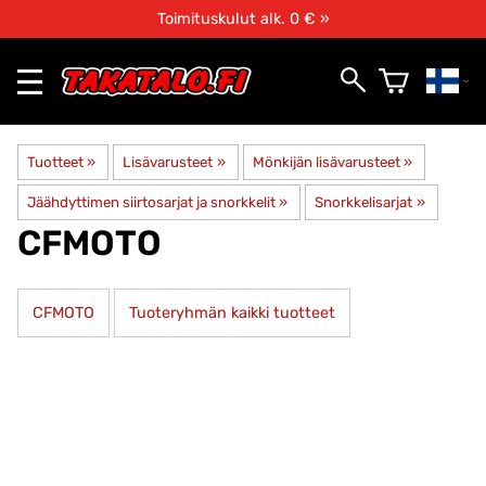
Toimituskulut alk. 0 € »
Tuotteet
‪»
Lisävarusteet
‪»
Mönkijän lisävarusteet
‪»
Jäähdyttimen siirtosarjat ja snorkkelit
‪»
Snorkkelisarjat
‪»
CFMOTO
CFMOTO
Tuoteryhmän kaikki tuotteet