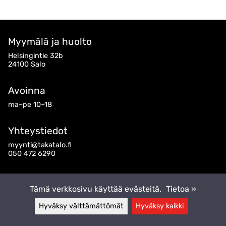
Myymälä ja huolto
Helsingintie 32b
24100 Salo
Avoinna
ma–pe 10–18
Yhteystiedot
myynti@takatalo.fi
050 472 6290
Seuraa meitä
Tämä verkkosivu käyttää evästeitä.
Tietoa »
Hyväksy välttämättömät
Hyväksy kaikki