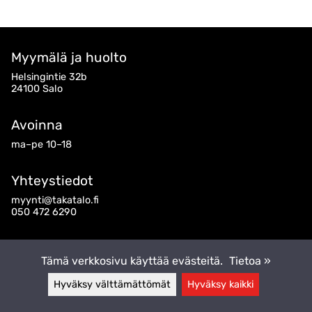
Myymälä ja huolto
Helsingintie 32b
24100 Salo
Avoinna
ma–pe 10–18
Yhteystiedot
myynti@takatalo.fi
050 472 6290
Seuraa meitä
Tämä verkkosivu käyttää evästeitä.
Tietoa »
Hyväksy välttämättömät
Hyväksy kaikki