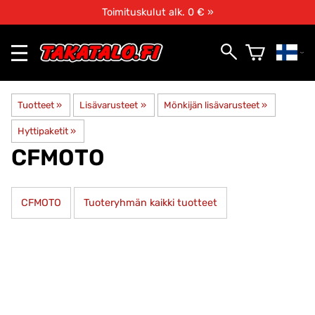
Toimituskulut alk. 0 € »
Tuotteet
‪»
Lisävarusteet
‪»
Mönkijän lisävarusteet
‪»
Hyttipaketit
‪»
CFMOTO
CFMOTO
Tuoteryhmän kaikki tuotteet