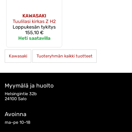
KAWASAKI
Tuulilasi kirkas Z H2
Loppukesän tykitys
155,10 €
Heti saatavilla
Kawasaki
Tuoteryhmän kaikki tuotteet
Myymälä ja huolto
Helsingintie 32b
24100 Salo
Avoinna
ma–pe 10–18