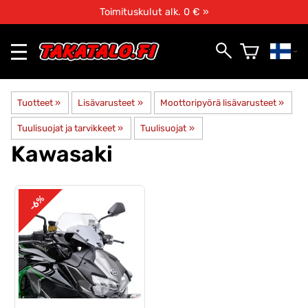
Toimituskulut alk. 0 € »
Tuotteet
‪»
Lisävarusteet
‪»
Moottoripyörä lisävarusteet
‪»
Tuulisuojat ja tarvikkeet
‪»
Tuulisuojat
‪»
Kawasaki
-6%