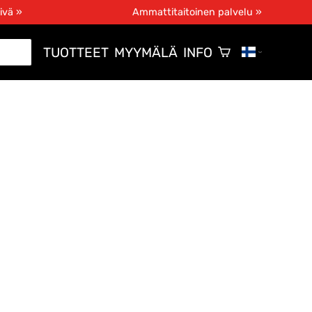
ivä »
Ammattitaitoinen palvelu »
TUOTTEET
MYYMÄLÄ
INFO