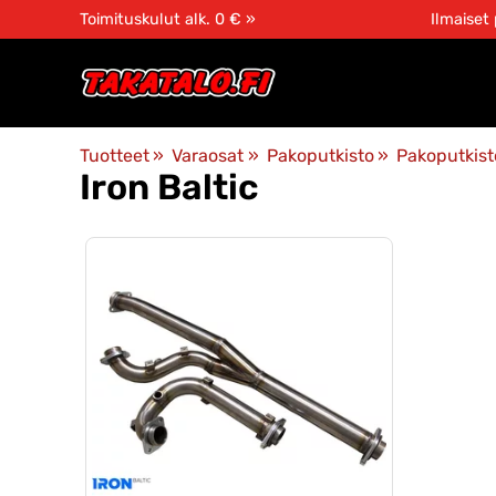
Toimituskulut alk. 0 € »
Ilmaiset
Tuotteet
‪»
Varaosat
‪»
Pakoputkisto
‪»
Pakoputkist
Iron Baltic