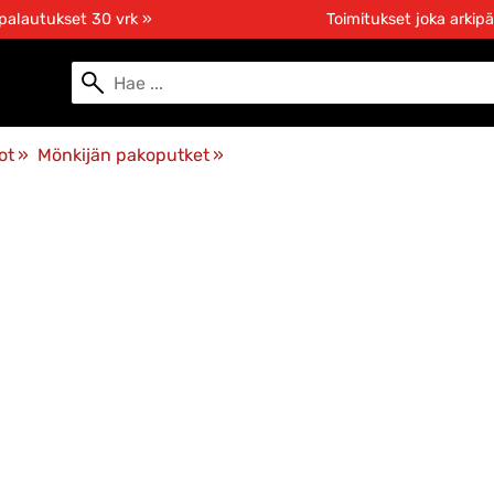
 palautukset 30 vrk »
Toimitukset joka arkipä
ot
‪»
Mönkijän pakoputket
‪»