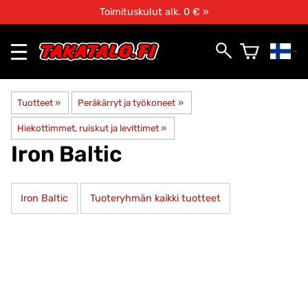
Toimituskulut alk. 0 € »
Tuotteet
‪»
Peräkärryt ja työkoneet
‪»
Hiekottimmet, ruiskut ja levittimet
‪»
Iron Baltic
Iron Baltic
Tuoteryhmän kaikki tuotteet