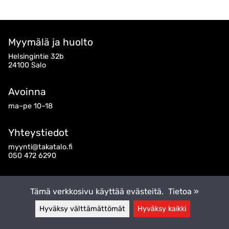
Myymälä ja huolto
Helsingintie 32b
24100 Salo
Avoinna
ma–pe 10–18
Yhteystiedot
myynti@takatalo.fi
050 472 6290
Seuraa meitä
Tämä verkkosivu käyttää evästeitä.
Tietoa »
Hyväksy välttämättömät
Hyväksy kaikki