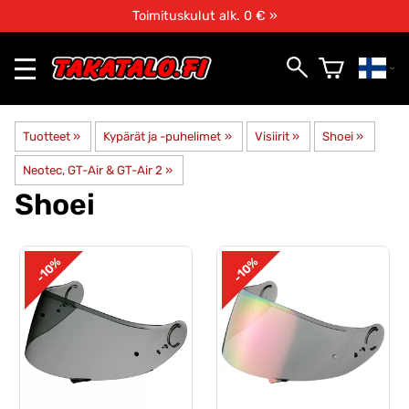
Toimituskulut alk. 0 € »
Tuotteet
‪»
Kypärät ja -puhelimet
‪»
Visiirit
‪»
Shoei
‪»
Neotec, GT-Air & GT-Air 2
‪»
Shoei
-10%
-10%