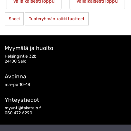
Väliaikaisesti loppu
Väliaikaisesti loppu
Shoei
Tuoteryhmän kaikki tuotteet
Myymälä ja huolto
Helsingintie 32b
24100 Salo
Avoinna
ma–pe 10–18
Yhteystiedot
myynti@takatalo.fi
050 472 6290
Seuraa meitä