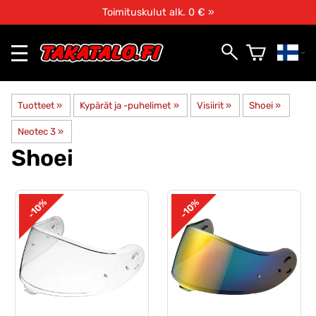
Toimituskulut alk. 0 € »
Tuotteet
‪»
Kypärät ja -puhelimet
‪»
Visiirit
‪»
Shoei
‪»
Neotec 3
‪»
Shoei
-10%
-10%