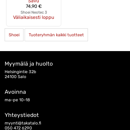
Savu
74,90 €
Shoei Neotec 3
Väliaikaisesti loppu
Shoei
Tuoteryhmän kaikki tuotteet
Myymälä ja huolto
Helsingintie 32b
24100 Salo
Avoinna
ma–pe 10–18
Yhteystiedot
myynti@takatalo.fi
050 472 6290