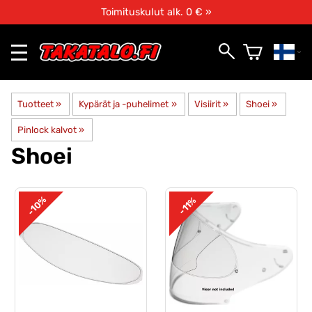
Toimituskulut alk. 0 € »
Tuotteet
‪»
Kypärät ja -puhelimet
‪»
Visiirit
‪»
Shoei
‪»
Pinlock kalvot
‪»
Shoei
-10%
-11%