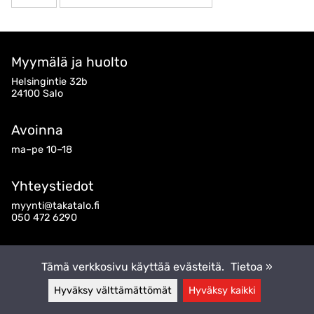
Myymälä ja huolto
Helsingintie 32b
24100 Salo
Avoinna
ma–pe 10–18
Yhteystiedot
myynti@takatalo.fi
050 472 6290
Seuraa meitä
Tämä verkkosivu käyttää evästeitä.
Tietoa »
Hyväksy välttämättömät
Hyväksy kaikki