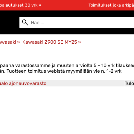
 palautukset 30 vrk »
Toimitukset joka arkipä
awasaki
‪»
Kawasaki Z900 SE MY25
‪»
 vapaana varastossamme ja muuten arviolta
5 - 10 vrk
tilaukses
. Tuotteen toimitus webistä myymälään vie n. 1-2 vrk.
Salo ajoneuvovarasto
Tulo
-