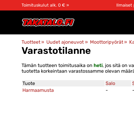
Toimituskulut alk. 0 € »
Ilmaiset
Tuotteet
‪»
Uudet ajoneuvot
‪»
Moottoripyörät
‪»
K
Varastotilanne
Tämän tuotteen toimitusaika on
heti
, jos sitä on
tuotetta korkeintaan varastossamme olevan määrän
Tuote
Salo
Harmaamusta
-