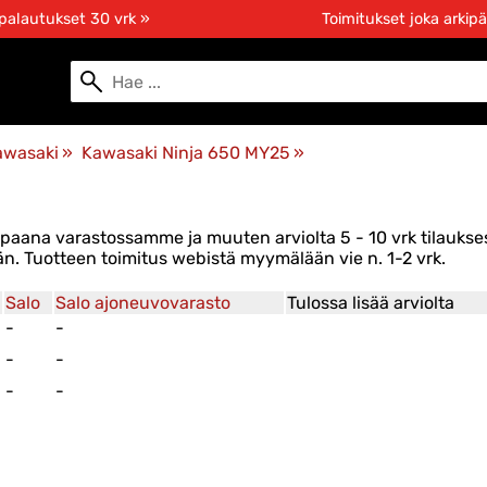
 palautukset 30 vrk »
Toimitukset joka arkipä
awasaki
‪»
Kawasaki Ninja 650 MY25
‪»
 vapaana varastossamme ja muuten arviolta
5 - 10 vrk
tilaukses
. Tuotteen toimitus webistä myymälään vie n. 1-2 vrk.
Salo
Salo ajoneuvovarasto
Tulossa lisää arviolta
-
-
-
-
-
-