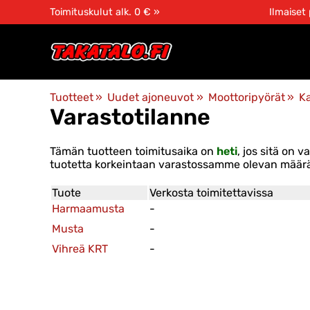
Toimituskulut alk. 0 € »
Ilmaiset
Tuotteet
‪»
Uudet ajoneuvot
‪»
Moottoripyörät
‪»
K
Varastotilanne
Tämän tuotteen toimitusaika on
heti
, jos sitä on
tuotetta korkeintaan varastossamme olevan määrän
Tuote
Verkosta toimitettavissa
Harmaamusta
-
Musta
-
Vihreä KRT
-