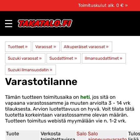
Toimituskulut alk. 0 € »
Tuotteet
‪»
Varaosat
‪»
Alkuperäiset varaosat
‪»
Suzuki varaosat
‪»
Suodattimet
‪»
Ilmansuodattimet
‪»
Suzuki ilmansuodatin
‪»
Varastotilanne
Tämän tuotteen toimitusaika on
heti
, jos sitä on
vapaana varastossamme ja muuten arviolta
3 - 14 vrk
tilauksesta. Arvion luotettavuus on hyvä. Voit tilata tätä
tuotetta korkeintaan varastossamme olevan määrän.
Tuotteen toimitus webistä myymälään vie n. 1-2 vrk.
Tuote
Verkosta
Salo
Salo
Tulo
toimitettavissa
ajoneuvovarasto
lisää