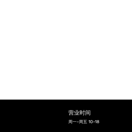
营业时间
周一–周五 10–18