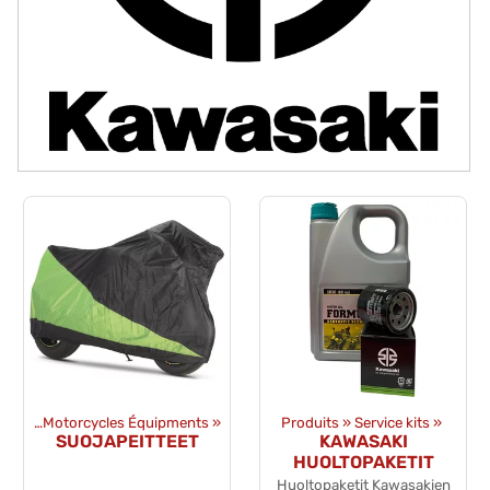
ents
‪»
Motorcycles Équipments
‪»
Produits
‪»
Service kits
‪»
SUOJAPEITTEET
KAWASAKI
HUOLTOPAKETIT
Huoltopaketit Kawasakien