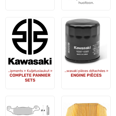
huoltoon.
chées
‪»
Motorcycles Équipments
Alkuperäiset pièces détachées
‪»
Kuljetuslaukut
‪»
‪»
Kawasaki pièces détachées
‪»
COMPLETE PANNIER
ENGINE PIÈCES
SETS