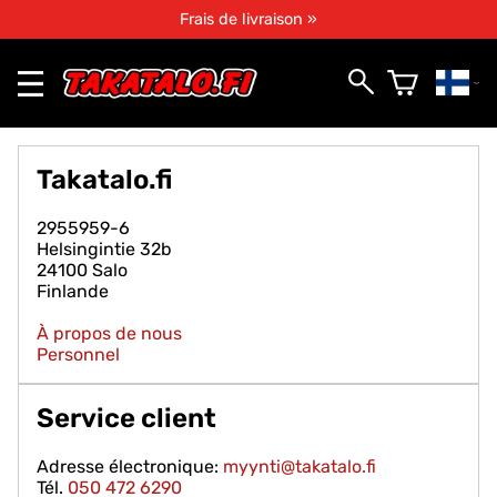
Frais de livraison »
Takatalo.fi
2955959-6
Helsingintie 32b
24100 Salo
Finlande
À propos de nous
Personnel
Service client
Adresse électronique:
myynti@takatalo.fi
Tél.
050 472 6290