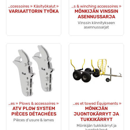
pments
Outils et accessoires
‪»
ATV & UTV accessoires
‪»
Käsityökalut
‪»
‪»
Winches & winching accessoires
‪»
VARIAATTORIN TYÖKA
MÖNKIJÄN VINSSIN
ASENNUSSARJA
Vinssin kiinnitykseen
asennussarjat
ATV & UTV accessoires
‪»
Plows & accessoires
Produits
‪»
‪»
Remorques et towed Équipments
‪»
ATV PLOW SYSTEM
MÖNKJÄN
PIÈCES DÉTACHÉES
JUONTOKÄRRYT JA
TUKKIKÄRRYT
Pièces d'usure & lames
Mönkijän tukkikärryt ja
juontokärryt