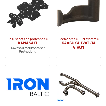
ATV&UTV Sabots de protection et protection
‪»
Sabots de protection
Produits
‪»
‪»
Pièces détachées
‪»
Fuel system
‪»
KAWASAKI
KAASUKAHVAT JA
VIVUT
Kawasaki mallikohtaiset
Protections