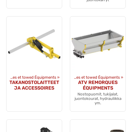
Remorques et towed Équipments
Produits
‪»
‪»
Remorques et towed Équipments
‪»
TAKANOSTOLAITTEET
ATV REMORQUES
JA ACCESSOIRES
ÉQUIPMENTS
Nostopuomit, tukijalat,
juontokourat, hydrauliikka
ym.