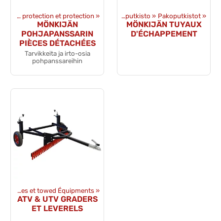
Produits
ATV&UTV Sabots de protection et protection
‪»
Pièces détachées
‪»
‪»
Pakoputkisto
‪»
Pakoputkistot
‪»
MÖNKIJÄN
MÖNKIJÄN TUYAUX
POHJAPANSSARIN
D'ÉCHAPPEMENT
PIÈCES DÉTACHÉES
Tarvikkeita ja irto-osia
pohpanssareihin
Remorques et towed Équipments
‪»
ATV & UTV GRADERS
ET LEVERELS