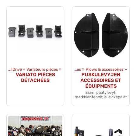
uits
‪»
Transmission et Final Drive
Équipments
‪»
Variateurs pièces
‪»
‪»
ATV & UTV accessoires
‪»
Plows & accessoires
‪»
VARIATO PIÈCES
PUSKULEVYJEN
DÉTACHÉES
ACCESSOIRES ET
ÉQUIPMENTS
Esim. päätylevyt,
merkkiantennit ja levikepalat