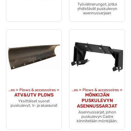
Työvälinerungot, jotka
yhdistävät puskulevyn
asennussarjaan
uits
‪»
ATV & UTV accessoires
Équipments
‪»
Plows & accessoires
‪»
‪»
ATV & UTV accessoires
‪»
Plows & accessoires
‪»
ATV&UTV PLOWS
MÖNKIJÄN
PUSKULEVYN
Yksittäiset suorat
puskulevyt, V- ja alueaurat
ASENNUSSARJAT
Asennussarjat, johon
puskulevyn Cadre
kiinnitetään mönkijään.