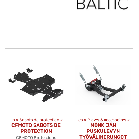
uits
‪»
Équipments
ATV&UTV Sabots de protection et protection
‪»
Sabots de protection
‪»
‪»
ATV & UTV accessoires
‪»
Plows & accessoires
‪»
CFMOTO SABOTS DE
MÖNKIJÄN
PROTECTION
PUSKULEVYN
TYÖVÄLINERUNGOT
CFMOTO Protections