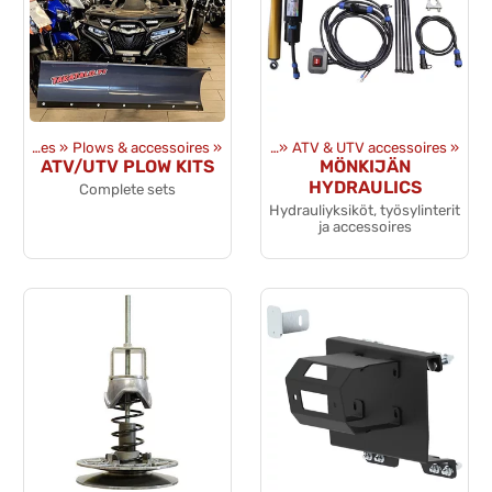
ATV & UTV accessoires
‪»
Plows & accessoires
Produits
‪»
Équipments
‪»
‪»
ATV & UTV accessoires
‪»
ATV/UTV PLOW KITS
MÖNKIJÄN
HYDRAULICS
Complete sets
Hydrauliyksiköt, työsylinterit
ja accessoires