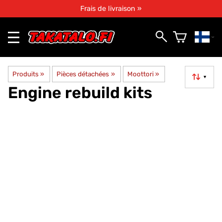
Frais de livraison »
Produits
‪»
Pièces détachées
‪»
Moottori
‪»
▼
Engine rebuild kits