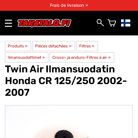
Frais de livraison »
Produits
‪»
Pièces détachées
‪»
Filtres
‪»
Ilmansuodattimet
‪»
Crossi- ja enduro-Filtres à air
‪»
Twin Air
Ilmansuodatin
Honda CR 125/250 2002-
2007