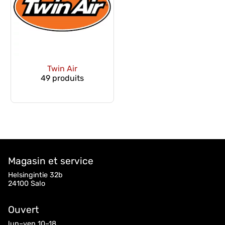
Twin Air
49 produits
Magasin et service
Helsingintie 32b
24100 Salo
Ouvert
lun–ven 10–18