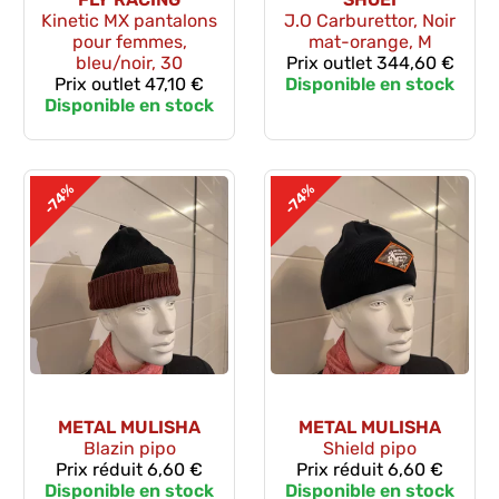
Kinetic MX pantalons
J.O Carburettor, Noir
pour femmes,
mat-orange, M
bleu/noir, 30
Prix outlet
344,60 €
Prix outlet
47,10 €
Disponible en stock
Disponible en stock
-74%
-74%
METAL MULISHA
METAL MULISHA
Blazin pipo
Shield pipo
Prix réduit
6,60 €
Prix réduit
6,60 €
Disponible en stock
Disponible en stock