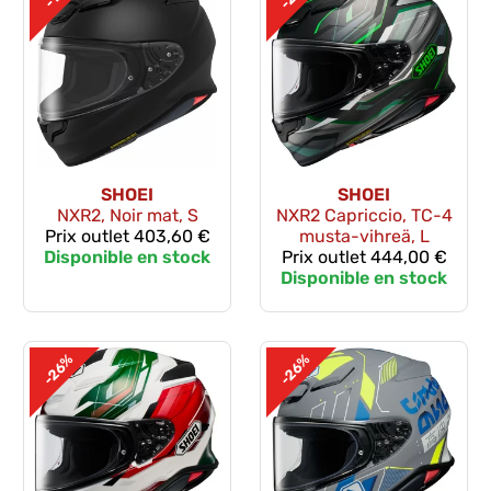
SHOEI
SHOEI
NXR2, Noir mat, S
NXR2 Capriccio, TC-4
Prix outlet
403,60 €
musta-vihreä, L
Disponible en stock
Prix outlet
444,00 €
Disponible en stock
-26%
-26%