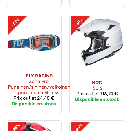
-30%
-67%
FLY RACING
Zone Pro,
HJC
Punainen/sininen/valkoinen
I50 S
punainen peililinssi
Prix outlet
116,74 €
Prix outlet
24,40 €
Disponible en stock
Disponible en stock
-28%
-29%