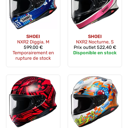
SHOEI
SHOEI
NXR2 Diggia, M
NXR2 Nocturne, S
599,00 €
Prix outlet
522,40 €
Temporairement en
Disponible en stock
rupture de stock