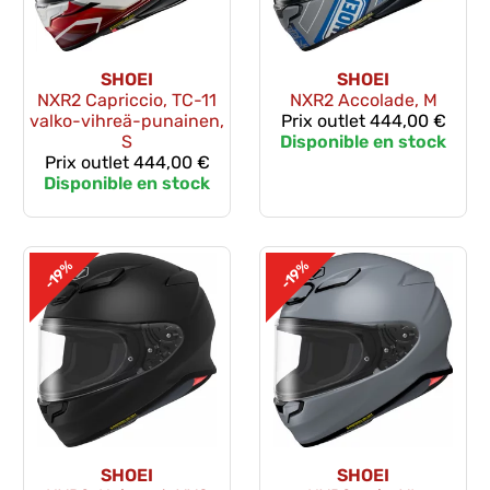
SHOEI
SHOEI
NXR2 Capriccio, TC-11
NXR2 Accolade, M
valko-vihreä-punainen,
Prix outlet
444,00 €
S
Disponible en stock
Prix outlet
444,00 €
Disponible en stock
-19%
-19%
SHOEI
SHOEI