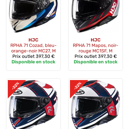
HJC
HJC
RPHA 71 Cozad, bleu-
RPHA 71 Mapos, noir-
orange-noir MC27, M
rouge MC1SF, M
Prix outlet
397,30 €
Prix outlet
397,30 €
Disponible en stock
Disponible en stock
-32%
-32%