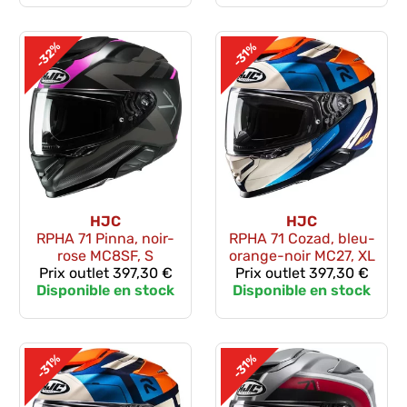
-32%
-31%
HJC
HJC
RPHA 71 Pinna, noir-
RPHA 71 Cozad, bleu-
rose MC8SF, S
orange-noir MC27, XL
Prix outlet
397,30 €
Prix outlet
397,30 €
Disponible en stock
Disponible en stock
-31%
-31%