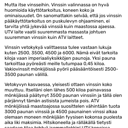
Mutta itse vinsseihin. Vinssin valinnassa on hyvä
huomioida käyttötarkoitus, koneen koko ja
ominaisuudet. On sanomattakin selvää, että jos vinssin
pääkäyttötarkoitus on puskulevyn ohjaaminen, ei
tarvita yhtä jykevää vinssiä kuin maastossa ajaessa.
UTV laite vaatii suuremmasta massasta johtuen
suuremman vinssin kuin ATV laitteet.
Vinssin vetokykyä valittaessa tulee vastaan lukuja
kuten 2500, 3500, 4500 ja 6000. Nämä eivät tarkoita
kiloja vaan imperiaaliyksikköjen paunoja. Yksi pauna
tarkoittaa pyöreästi meille tutumpaa 0,45 kiloa.
Vakiovinssit mönkijöissä pyörii pääsääntöisesti 2500-
3500 paunan välillä.
Vetokyvyn kasvaessa, yleisesti ottaen vinssin koko
muuttuu. Itselläni olen lähes 500 kiloa painavassa
mönkijässä päätynyt 3500 paunan vinssiin ja tällä olen
pärjännyt tämän astisista jumeista pois. ATV
mönkijöissä maastoajossa suosittelen vähintään tuota
3000 paunan vinssiä ja 4500 paunainen vinssi alkaa
olemaan moneen mönkijään fyysisen kokonsa puolesta
aika liki maksimia. Hitsikoneella ja rälläkällä tietysti
saadaan tilaa tehtyä isommallekkin! UTV koneissa,