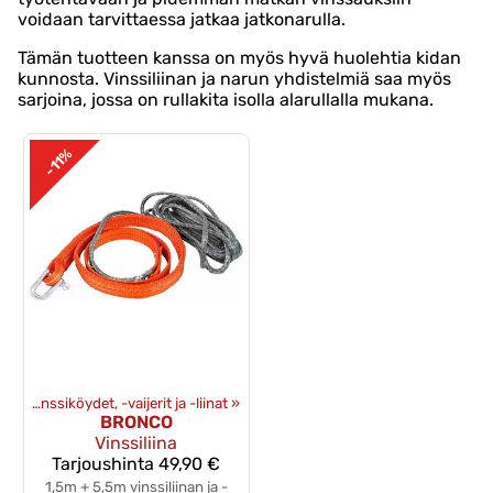
voidaan tarvittaessa jatkaa jatkonarulla.
Tämän tuotteen kanssa on myös hyvä huolehtia kidan
kunnosta. Vinssiliinan ja narun yhdistelmiä saa myös
sarjoina, jossa on rullakita isolla alarullalla mukana.
-11%
et
‪»
Vinssiköydet, -vaijerit ja -liinat
‪»
BRONCO
Vinssiliina
Tarjoushinta
49,90 €
1,5m + 5,5m vinssiliinan ja -