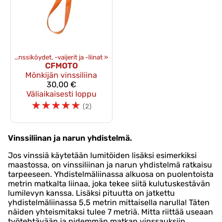
et
‪»
Vinssiköydet, -vaijerit ja -liinat
‪»
CFMOTO
Mönkijän vinssiliina
30,00 €
Väliaikaisesti loppu
☆
☆
☆
☆
☆
(2)
Vinssiliinan ja narun yhdistelmä.
Jos vinssiä käytetään lumitöiden lisäksi esimerkiksi
maastossa, on vinssiliinan ja narun yhdistelmä ratkaisu
tarpeeseen. Yhdistelmäliinassa alkuosa on puolentoista
metrin matkalta liinaa, joka tekee siitä kulutuskestävän
lumilevyn kanssa. Lisäksi pituutta on jatkettu
yhdistelmäliinassa 5,5 metrin mittaisella narulla! Täten
näiden yhteismitaksi tulee 7 metriä. Mitta riittää useaan
työtehtävään ja pidemmän matkan vinssauksiin