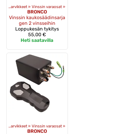
Vinssit ja -tarvikkeet
‪»
Vinssin varaosat
‪»
BRONCO
Vinssin kaukosäädinsarja
gen 2 vinsseihin
Loppukesän tykitys
55,00 €
Heti saatavilla
Vinssit ja -tarvikkeet
‪»
Vinssin varaosat
‪»
BRONCO