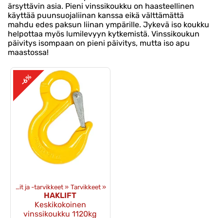
ärsyttävin asia. Pieni vinssikoukku on haasteellinen
käyttää puunsuojaliinan kanssa eikä välttämättä
mahdu edes paksun liinan ympärille. Jykevä iso koukku
helpottaa myös lumilevyyn kytkemistä. Vinssikoukun
päivitys isompaan on pieni päivitys, mutta iso apu
maastossa!
-6%
»
Vinssit ja -tarvikkeet
‪»
Tarvikkeet
‪»
HAKLIFT
Keskikokoinen
vinssikoukku 1120kg