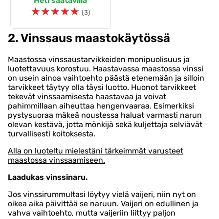
Heti saatavilla
☆
☆
☆
☆
☆
(3)
2. Vinssaus maastokäytössä
Maastossa vinssaustarvikkeiden monipuolisuus ja
luotettavuus korostuu. Haastavassa maastossa vinssi
on usein ainoa vaihtoehto päästä etenemään ja silloin
tarvikkeet täytyy olla täysi luotto. Huonot tarvikkeet
tekevät vinssaamisesta haastavaa ja voivat
pahimmillaan aiheuttaa hengenvaaraa. Esimerkiksi
pystysuoraa mäkeä noustessa haluat varmasti narun
olevan kestävä, jotta mönkijä sekä kuljettaja selviävät
turvallisesti koitoksesta.
Alla on luoteltu mielestäni tärkeimmät varusteet
maastossa vinssaamiseen.
Laadukas vinssinaru.
Jos vinssirummultasi löytyy vielä vaijeri, niin nyt on
oikea aika päivittää se naruun. Vaijeri on edullinen ja
vahva vaihtoehto, mutta vaijeriin liittyy paljon