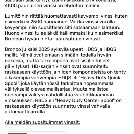
4500 paunainen vinssi on ehdoton minimi.
Lumitöihin riittää huomattavasti kevyempi vinssi kuten
esimerkiksi 2500 paunainen. Vaikka vinssi voi olla
kevyempi, niin suosittelen silti satsaamaan laatuun.
Huono vinssi tulee äkkiä kalliimmaksi kuin esimerkiksi
Broncon hyvän hinta-laatusuhteen vinssit.
Bronco julkaisi 2025 syksyllä upeat HDCS ja HDQS
mallit. Nämä ovat omaan silmääni todella hyvän
näköisiä, mutta tärkeimpänä ovat sisälle tulleet
päivitykset. HD-sarjan vinssit ovat suunniteltu
raskaaseen käyttöön ja niiden komponeteista on tehty
aikasempia vahvempia. HDQS eli "Heavy Duty Quick
Spool", joka käytännössä tarkoittaa nopeammalla
välityksellä olevaa mallisarjaa. Muuta mallistoa
nopeampi välitys mahdollistaa vauhdikkaamman
vinssauksen. HSCS eli "Heavy Duty Center Spool" on
raskaaseen käyttöön suunnattu vinssi vahvalla
automaattijarrulla.
Alla meidän suosituimmat vinssit: