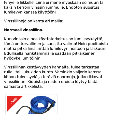
lyhyelle liikkelle. Liina ei mene myöskään solmuun tai
kaksin kerroin vinssin rummulle. Ehdoton suositus
lumilevyn kanssa käyttöön!
Vinssiliinoja on kahta eri mallia:
Normaali vinssiliina.
Kun vinssin ainoa käyttötarkoitus on lumilevykäyttö,
tämä on turvallinen ja suosittu valinta! Noin puolitoista
metriä pitkä liina, riittää lumilevyn nostoon ja laskuun.
Edullisella hankitahinnalla saadaan pitkäikäinen
hyödyke lumitöihin.
Vinssiliinan kestävyyden kannalta, tulee tarkastaa
rulla- tai liukukidan kunto. Varsinkin vaijerin kanssa
kitaan tulee syviä ja teräviä naarmuja, jotka rikkovat
vinssiliinan. Kidoista ja niiden eroista löytyy tästä
samasta artikkelista.
-14%