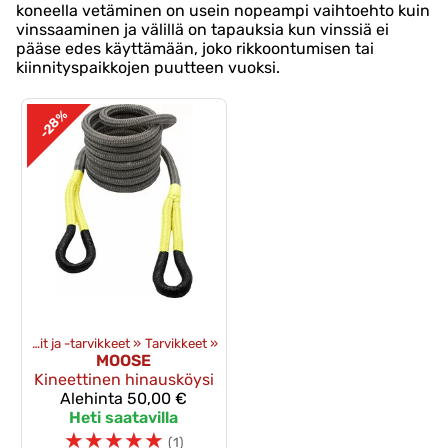
koneella vetäminen on usein nopeampi vaihtoehto kuin
vinssaaminen ja välillä on tapauksia kun vinssiä ei
pääse edes käyttämään, joko rikkoontumisen tai
kiinnityspaikkojen puutteen vuoksi.
-28%
»
Vinssit ja -tarvikkeet
‪»
Tarvikkeet
‪»
MOOSE
Kineettinen hinausköysi
Alehinta
50,00 €
Heti saatavilla
☆
☆
☆
☆
☆
(1)