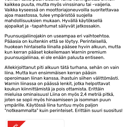
kaikkea puuta, mutta myös vinssinaru tai -vaijeria.
Vaikka kyseessä on moottoriajoneuvoilla suoritettavaa
ajoa maastossa, tulee ympäristöä suojella
mahdollisuuksien mukaan. Hyvällä käytöksellä
ajopaikat ja -tapahtumat säilyvät jatkossakin.
Puunsuojaliinojakin on useampaa eri vaihtoehtoa.
Pääasia on kuitenkin että se löytyy. Perinteisellä,
huokean hintaisella liinalla pääsee hyvin alkuun, mutta
kun kerran pääset kokeilemaan Warnin premium
puunsuojaliinaa, ei ole enään paluuta entiseen.
Allekirjoittanut piti alkuun tätä turhana, sehän on vain
liina. Mutta kun ensimmäisen kerran pääsin
operoimaan liinan kanssa, ihastuin siihen välittömästi.
Warnin liinassa on päässä lenkit, jotka helpottavat
koukun kiinnittämistä ja pois ottamista. Erittäin
mieluisa ominaisuus! Liina on myös 2,4 metriä pitkä,
joten se sopii myös hinaamiseen ja isomman puun
ympärille. Käytössä liina tuntuu myös paljon
"notkeammalta" kuin perinteiset. Erittäin suuri suositus!
-7%