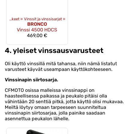
Vinssit ja -tarvikkeet
‪»
Vinssit ja vinssisarjat
‪»
BRONCO
Vinssi 4500 HDCS
469,00 €
4. yleiset vinssausvarusteet
Oli käyttö vinssillä mitä tahansa, niin nämä listatut
varusteet käyvät useampaan käyttökohteeseen.
Vinssinapin siirtosarja.
CFMOTO osissa malleissa vinssinappi on
haasteellisessa paikassa ja peukalo pitäisi olla
vähintään 20 senttiä pitkä, jotta käyttö olisi mukavaa.
Meiltä löytyy omaan tarpeeseen suunniteltua
vinssinapin siirtosarjaa, jolla painike saadaan
asennettua peukalon lähelle.