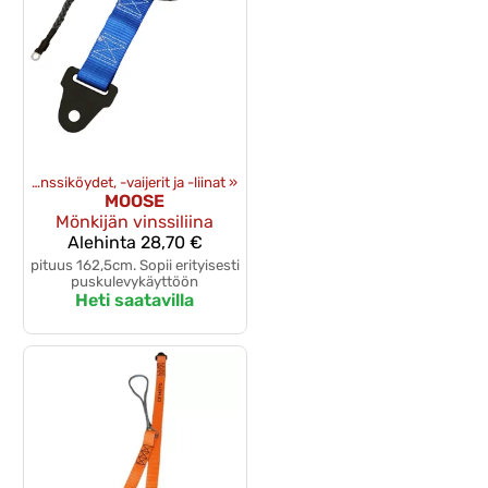
et
‪»
Vinssiköydet, -vaijerit ja -liinat
‪»
MOOSE
Mönkijän vinssiliina
Alehinta
28,70 €
pituus 162,5cm. Sopii erityisesti
puskulevykäyttöön
Heti saatavilla