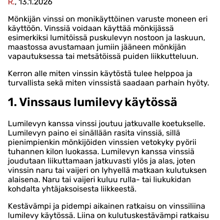
R.
, 13.1.2026
Mönkijän vinssi on monikäyttöinen varuste moneen eri
käyttöön. Vinssiä voidaan käyttää mönkijässä
esimerkiksi lumitöissä puskulevyn nostoon ja laskuun,
maastossa avustamaan jumiin jääneen mönkijän
vapautuksessa tai metsätöissä puiden liikkutteluun.
Kerron alle miten vinssin käytöstä tulee helppoa ja
turvallista sekä miten vinssistä saadaan parhain hyöty.
1. Vinssaus lumilevy käytössä
Lumilevyn kanssa vinssi joutuu jatkuvalle koetukselle.
Lumilevyn paino ei sinällään rasita vinssiä, sillä
pienimpienkin mönkijöiden vinssien vetokyky pyörii
tuhannen kilon luokassa. Lumilevyn kanssa vinssiä
joudutaan liikuttamaan jatkuvasti ylös ja alas, joten
vinssin naru tai vaijeri on lyhyellä matkaan kulutuksen
alaisena. Naru tai vaijeri kuluu rulla- tai liukukidan
kohdalta yhtäjaksoisesta liikkeestä.
Kestävämpi ja pidempi aikainen ratkaisu on vinssiliina
lumilevy käytössä. Liina on kulutuskestävämpi ratkaisu