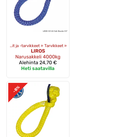
»
Vinssit ja -tarvikkeet
‪»
Tarvikkeet
‪»
LIROS
Narusakkeli 4000kg
Alehinta
24,70 €
Heti saatavilla
-8%