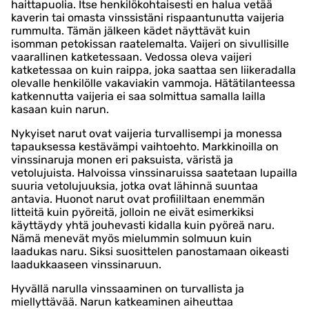
haittapuolia. Itse henkilökohtaisesti en halua vetää
kaverin tai omasta vinssistäni rispaantunutta vaijeria
rummulta. Tämän jälkeen kädet näyttävät kuin
isomman petokissan raatelemalta. Vaijeri on sivullisille
vaarallinen katketessaan. Vedossa oleva vaijeri
katketessaa on kuin raippa, joka saattaa sen liikeradalla
olevalle henkilölle vakaviakin vammoja. Hätätilanteessa
katkennutta vaijeria ei saa solmittua samalla lailla
kasaan kuin narun.
Nykyiset narut ovat vaijeria turvallisempi ja monessa
tapauksessa kestävämpi vaihtoehto. Markkinoilla on
vinssinaruja monen eri paksuista, väristä ja
vetolujuista. Halvoissa vinssinaruissa saatetaan lupailla
suuria vetolujuuksia, jotka ovat lähinnä suuntaa
antavia. Huonot narut ovat profiililtaan enemmän
litteitä kuin pyöreitä, jolloin ne eivät esimerkiksi
käyttäydy yhtä jouhevasti kidalla kuin pyöreä naru.
Nämä menevät myös mielummin solmuun kuin
laadukas naru. Siksi suosittelen panostamaan oikeasti
laadukkaaseen vinssinaruun.
Hyvällä narulla vinssaaminen on turvallista ja
miellyttävää. Narun katkeaminen aiheuttaa