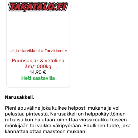
»
Vinssit ja -tarvikkeet
‪»
Tarvikkeet
‪»
Puunsuoja- & vetoliina
3m/1000kg
14,90 €
Heti saatavilla
Narusakkeli.
Pieni apuväline joka kulkee helposti mukana ja voi
pelastaa pinteestä. Narusakkeli on helppokäyttöinen
ratkaisu kun halutaan kiinnittää vinssikoukku toiseen
mönkijään tai vaikka väkipyörään. Edullinen tuote, joka
kannattaa ottaa maastoon mukaan!