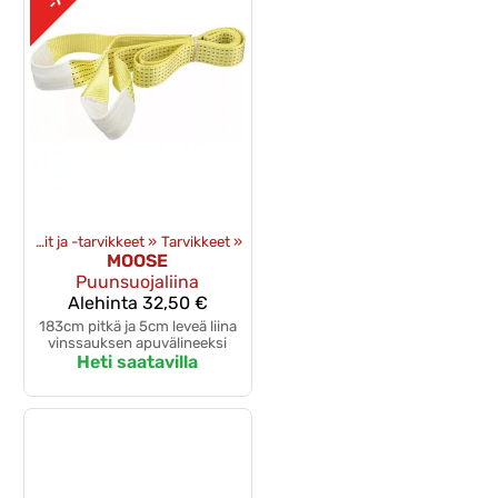
»
Vinssit ja -tarvikkeet
‪»
Tarvikkeet
‪»
MOOSE
Puunsuojaliina
Alehinta
32,50 €
183cm pitkä ja 5cm leveä liina
vinssauksen apuvälineeksi
Heti saatavilla