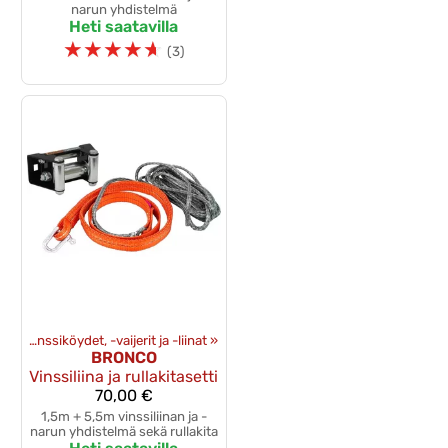
narun yhdistelmä
Heti saatavilla
☆
☆
☆
☆
☆
(3)
et
‪»
Vinssiköydet, -vaijerit ja -liinat
‪»
BRONCO
Vinssiliina ja rullakitasetti
70,00 €
1,5m + 5,5m vinssiliinan ja -
narun yhdistelmä sekä rullakita