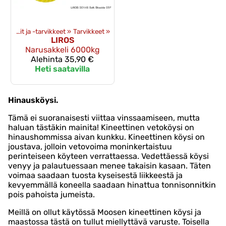
»
Vinssit ja -tarvikkeet
‪»
Tarvikkeet
‪»
LIROS
Narusakkeli 6000kg
Alehinta
35,90 €
Heti saatavilla
Hinausköysi.
Tämä ei suoranaisesti viittaa vinssaamiseen, mutta
haluan tästäkin mainita! Kineettinen vetoköysi on
hinaushommissa aivan kunkku. Kineettinen köysi on
joustava, jolloin vetovoima moninkertaistuu
perinteiseen köyteen verrattaessa. Vedettäessä köysi
venyy ja palautuessaan menee takaisin kasaan. Täten
voimaa saadaan tuosta kyseisestä liikkeestä ja
kevyemmällä koneella saadaan hinattua tonnisonnitkin
pois pahoista jumeista.
Meillä on ollut käytössä Moosen kineettinen köysi ja
maastossa tästä on tullut miellyttävä varuste. Toisella