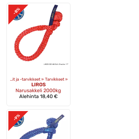
-8%
»
Vinssit ja -tarvikkeet
‪»
Tarvikkeet
‪»
LIROS
Narusakkeli 2000kg
Alehinta
18,40 €
-9%