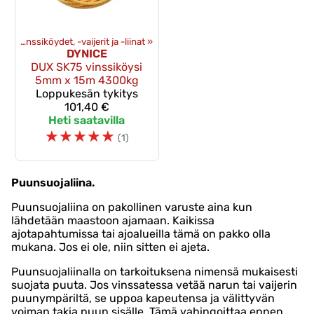
et
‪»
Vinssiköydet, -vaijerit ja -liinat
‪»
DYNICE
DUX SK75 vinssiköysi
5mm x 15m 4300kg
Loppukesän tykitys
101,40 €
Heti saatavilla
☆
☆
☆
☆
☆
(1)
Puunsuojaliina.
Puunsuojaliina on pakollinen varuste aina kun
lähdetään maastoon ajamaan. Kaikissa
ajotapahtumissa tai ajoalueilla tämä on pakko olla
mukana. Jos ei ole, niin sitten ei ajeta.
Puunsuojaliinalla on tarkoituksena nimensä mukaisesti
suojata puuta. Jos vinssatessa vetää narun tai vaijerin
puunympäriltä, se uppoa kapeutensa ja välittyvän
voiman takia puun sisälle. Tämä vahingoittaa ennen