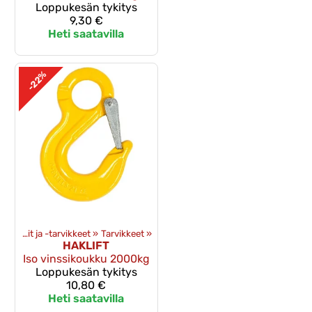
Loppukesän tykitys
9,30 €
Heti saatavilla
-22%
»
Vinssit ja -tarvikkeet
‪»
Tarvikkeet
‪»
HAKLIFT
Iso vinssikoukku 2000kg
Loppukesän tykitys
10,80 €
Heti saatavilla