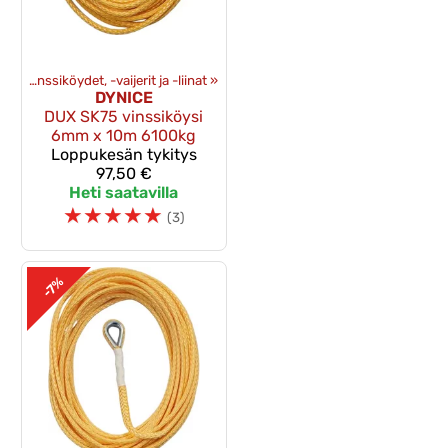
et
‪»
Vinssiköydet, -vaijerit ja -liinat
‪»
DYNICE
DUX SK75 vinssiköysi
6mm x 10m 6100kg
Loppukesän tykitys
97,50 €
Heti saatavilla
☆
☆
☆
☆
☆
(3)
-7%