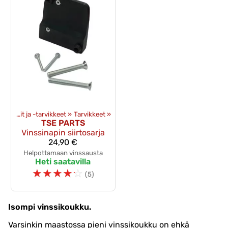
»
Vinssit ja -tarvikkeet
‪»
Tarvikkeet
‪»
TSE PARTS
Vinssinapin siirtosarja
24,90 €
Helpottamaan vinssausta
Heti saatavilla
☆
☆
☆
☆
☆
(5)
Isompi vinssikoukku.
Varsinkin maastossa pieni vinssikoukku on ehkä