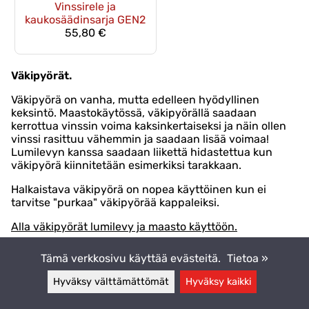
Vinssirele ja
kaukosäädinsarja GEN2
55,80 €
Väkipyörät.
Väkipyörä on vanha, mutta edelleen hyödyllinen
keksintö. Maastokäytössä, väkipyörällä saadaan
kerrottua vinssin voima kaksinkertaiseksi ja näin ollen
vinssi rasittuu vähemmin ja saadaan lisää voimaa!
Lumilevyn kanssa saadaan liikettä hidastettua kun
väkipyörä kiinnitetään esimerkiksi tarakkaan.
Halkaistava väkipyörä on nopea käyttöinen kun ei
tarvitse "purkaa" väkipyörää kappaleiksi.
Alla väkipyörät lumilevy ja maasto käyttöön.
Tämä verkkosivu käyttää evästeitä.
Tietoa »
Hyväksy välttämättömät
Hyväksy kaikki