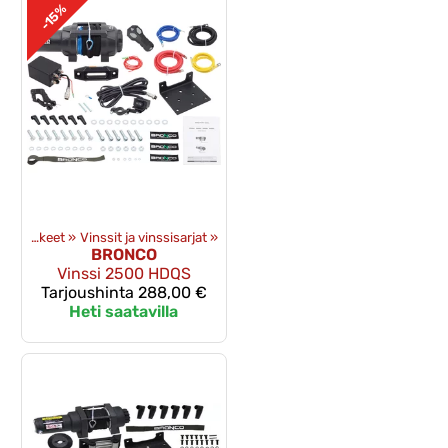
-15%
Vinssit ja -tarvikkeet
‪»
Vinssit ja vinssisarjat
‪»
BRONCO
Vinssi 2500 HDQS
Tarjoushinta
288,00 €
Heti saatavilla