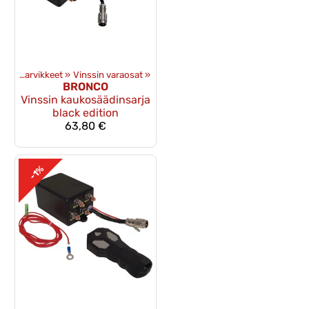
Vinssit ja -tarvikkeet
‪»
Vinssin varaosat
‪»
BRONCO
Vinssin kaukosäädinsarja
black edition
63,80 €
-1%