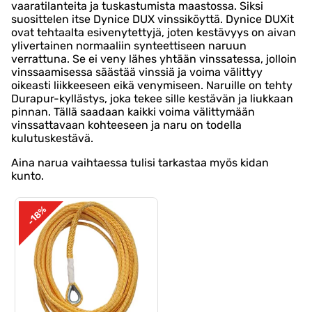
vaaratilanteita ja tuskastumista maastossa. Siksi
suosittelen itse Dynice DUX vinssiköyttä. Dynice DUXit
ovat tehtaalta esivenytettyjä, joten kestävyys on aivan
ylivertainen normaaliin synteettiseen naruun
verrattuna. Se ei veny lähes yhtään vinssatessa, jolloin
vinssaamisessa säästää vinssiä ja voima välittyy
oikeasti liikkeeseen eikä venymiseen. Naruille on tehty
Durapur-kyllästys, joka tekee sille kestävän ja liukkaan
pinnan. Tällä saadaan kaikki voima välittymään
vinssattavaan kohteeseen ja naru on todella
kulutuskestävä.
Aina narua vaihtaessa tulisi tarkastaa myös kidan
kunto.
-18%