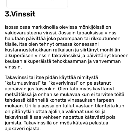
3.Vinssit
Isossa osaa markkinoilla olevissa mönkijöissä on
vakiovarusteena vinssi. Jossain tapauksissa vinssi
halutaan päivittää joko parempaan tai rikkoutuneen
tilalle. Itse olen tehnyt omassa koneessani
kustannustehokkaan ratkaisun ja siirtänyt mönkijän
alkuperäisen vinssin takavinssiksi ja päivittänyt koneen
keulaan alkuperäistä tehokkaamman ja vahvemman
vinssin.
Takavinssi tai itse pidän käyttää nimitystä
"katumusvinssi" tai "kaverivinssi" on pelastanut
ajopäivän jos toisenkin. Olen tätä myös käyttänyt
metsätöissä ja onhan se mukavaa kun ei tarvitse töitä
tehdessä käännellä konetta vinssauksen tarpeen
mukaan. Urilla ajaessa on tullut vastaan tilanteita kun
on pitänytkin ottaa ajolinja valinnat uusiksi ja
takavinssillä saa vehkeen napattua kätevästi pois
jumista. Takavinssillä on myös kätevä pelastaa
ajokaveri ojasta.