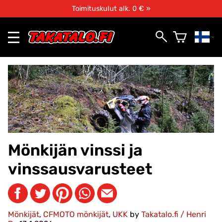
Toimituskulut alk. 0 € »
Mönkijän vinssi ja
vinssausvarusteet
Mönkijät
,
CFMOTO mönkijät
,
UKK
by
Takatalo.fi / Henri