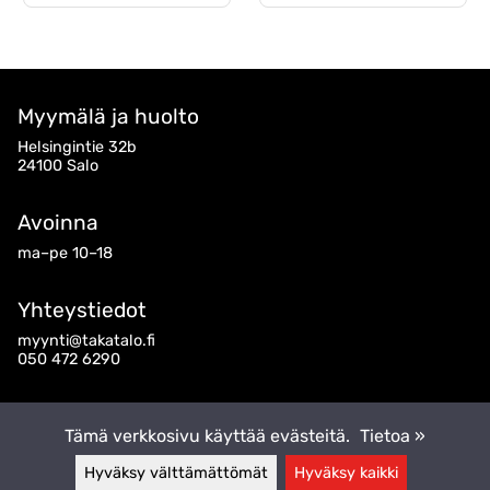
Myymälä ja huolto
Helsingintie 32b
24100 Salo
Avoinna
ma–pe 10–18
Yhteystiedot
myynti@takatalo.fi
050 472 6290
Seuraa meitä
Tämä verkkosivu käyttää evästeitä.
Tietoa »
Hyväksy välttämättömät
Hyväksy kaikki