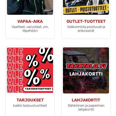
VAPAA-AIKA
OUTLET-TUOTTEET
Vaatteet, varusteet, ym.
Valikoimista poistuvat ja
tilpehööri
erikoiserät
TARJOUKSET
LAHJAKORTIT
kaikki tarjoustuotteet
Sähköinen ja paperinen
lahjakortti