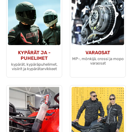
KYPÄRÄT JA -
VARAOSAT
PUHELIMET
MP-, mönkijä, crossi ja mopo
varaosat
kypärät, kypäräpuhelimet,
visiirit ja kypärätarvikkeet