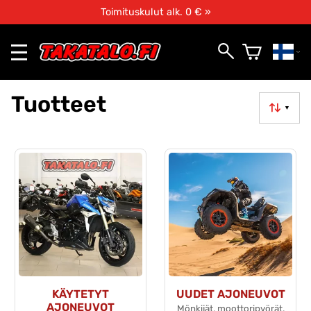
Toimituskulut alk. 0 € »
Tuotteet
▼
KÄYTETYT
UUDET AJONEUVOT
AJONEUVOT
Mönkijät, moottoripyörät,