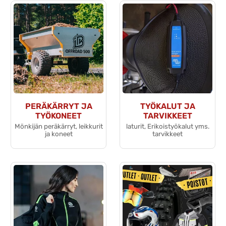
PERÄKÄRRYT JA
TYÖKALUT JA
TYÖKONEET
TARVIKKEET
Mönkijän peräkärryt, leikkurit
laturit, Erikoistyökalut yms.
ja koneet
tarvikkeet